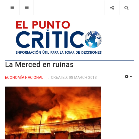
La Merced en ruinas
ECONOMÍ­A NACIONAL
CREATED: 08 MARCH 2013
EMP