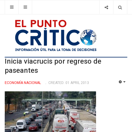
Inicia viacrucis por regreso de
paseantes
ECONOMÍ­A NACIONAL
CREATED: 01 APRIL 2013
EMP