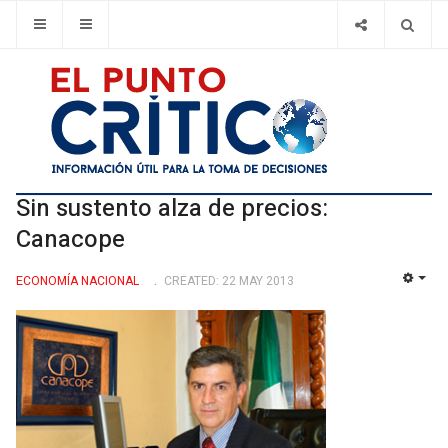
Sin sustento alza de precios:
Canacope
ECONOMÍ­A NACIONAL
CREATED: 22 MAY 2013
EMP