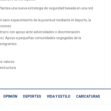
lantea una nueva estrategia de seguridad basada en una red
 sano esparcimiento de la juventud mediante el deporte, la
cciones.
género con apoyo ante adversidades ó discriminación.
sos). Apoyo a pequeñas comunidades segegadas de la
nmigrantes.
ve valores
aestructura
OPINIÓN
DEPORTES
VIDA Y ESTILO
CARICATURAS