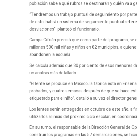
población sabe a qué rubros se destinarán y quién va a ga
“Tendremos un trabajo puntual de seguimiento por parte 
de esto, habrá un sistema de seguimiento puntual refere
desviaciones”, planteó el funcionario.
Campa Cifrián precisó que como parte del programa, se d
millones 500 mil niñas y niños en 82 municipios, a quienes
abandonen la escuela.
Se calcula además que 30 por ciento de esos menores de 
un análisis más detallado.
“El lente se produce en México, la fábrica está en Ensena
probados, y cuatro semanas después de que se hace este an
etiquetado para el niño”, detalló a su vez el director gen
Los lentes serán entregados en octubre de este año, a fi
utilizarlos al inicio del próximo ciclo escolar, en coordin
En su turno, el responsable de la Dirección General de O
construir los programas en las 57 demarcaciones, se hici