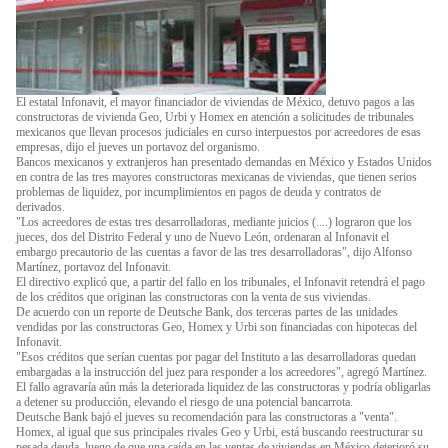
El estatal Infonavit, el mayor financiador de viviendas de México, detuvo pagos a las
constructoras de vivienda Geo, Urbi y Homex en atención a solicitudes de tribunales
mexicanos que llevan procesos judiciales en curso interpuestos por acreedores de esas
empresas, dijo el jueves un portavoz del organismo.
Bancos mexicanos y extranjeros han presentado demandas en México y Estados Unidos
en contra de las tres mayores constructoras mexicanas de viviendas, que tienen serios
problemas de liquidez, por incumplimientos en pagos de deuda y contratos de
derivados.
"Los acreedores de estas tres desarrolladoras, mediante juicios (....) lograron que los
jueces, dos del Distrito Federal y uno de Nuevo León, ordenaran al Infonavit el
embargo precautorio de las cuentas a favor de las tres desarrolladoras", dijo Alfonso
Martínez, portavoz del Infonavit.
El directivo explicó que, a partir del fallo en los tribunales, el Infonavit retendrá el pago
de los créditos que originan las constructoras con la venta de sus viviendas.
De acuerdo con un reporte de Deutsche Bank, dos terceras partes de las unidades
vendidas por las constructoras Geo, Homex y Urbi son financiadas con hipotecas del
Infonavit.
"Esos créditos que serían cuentas por pagar del Instituto a las desarrolladoras quedan
embargadas a la instrucción del juez para responder a los acreedores", agregó Martínez.
El fallo agravaría aún más la deteriorada liquidez de las constructoras y podría obligarlas
a detener su producción, elevando el riesgo de una potencial bancarrota.
Deutsche Bank bajó el jueves su recomendación para las constructoras a "venta".
Homex, al igual que sus principales rivales Geo y Urbi, está buscando reestructurar su
pesada deuda, luego de que una caída en las ventas de viviendas en México deterioró su