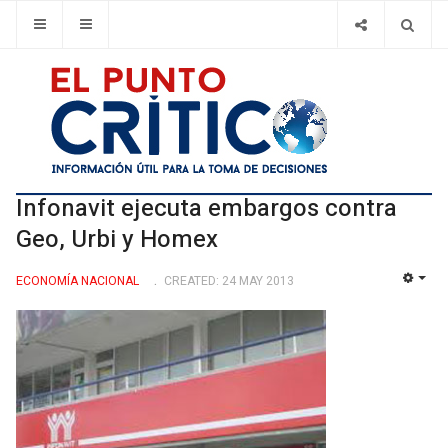
Infonavit ejecuta embargos contra
Geo, Urbi y Homex
ECONOMÍ­A NACIONAL
CREATED: 24 MAY 2013
EMP