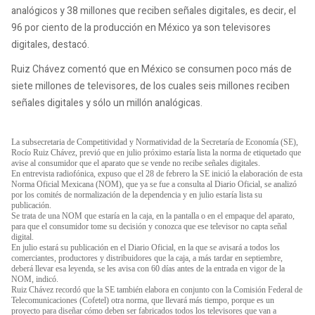
analógicos y 38 millones que reciben señales digitales, es decir, el
96 por ciento de la producción en México ya son televisores
digitales, destacó.
Ruiz Chávez comentó que en México se consumen poco más de
siete millones de televisores, de los cuales seis millones reciben
señales digitales y sólo un millón analógicas.
La subsecretaria de Competitividad y Normatividad de la Secretaría de Economía (SE),
Rocío Ruiz Chávez, previó que en julio próximo estaría lista la norma de etiquetado que
avise al consumidor que el aparato que se vende no recibe señales digitales.
En entrevista radiofónica, expuso que el 28 de febrero la SE inició la elaboración de esta
Norma Oficial Mexicana (NOM), que ya se fue a consulta al Diario Oficial, se analizó
por los comités de normalización de la dependencia y en julio estaría lista su
publicación.
Se trata de una NOM que estaría en la caja, en la pantalla o en el empaque del aparato,
para que el consumidor tome su decisión y conozca que ese televisor no capta señal
digital.
En julio estará su publicación en el Diario Oficial, en la que se avisará a todos los
comerciantes, productores y distribuidores que la caja, a más tardar en septiembre,
deberá llevar esa leyenda, se les avisa con 60 días antes de la entrada en vigor de la
NOM, indicó.
Ruiz Chávez recordó que la SE también elabora en conjunto con la Comisión Federal de
Telecomunicaciones (Cofetel) otra norma, que llevará más tiempo, porque es un
proyecto para diseñar cómo deben ser fabricados todos los televisores que van a