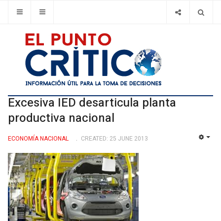
Excesiva IED desarticula planta
productiva nacional
ECONOMÍ­A NACIONAL
CREATED: 25 JUNE 2013
EMP