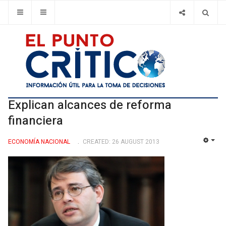
Explican alcances de reforma
financiera
ECONOMÍ­A NACIONAL
CREATED: 26 AUGUST 2013
EMP