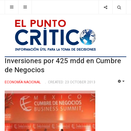
Inversiones por 425 mdd en Cumbre
de Negocios
ECONOMÍ­A NACIONAL
CREATED: 23 OCTOBER 2013
EMP