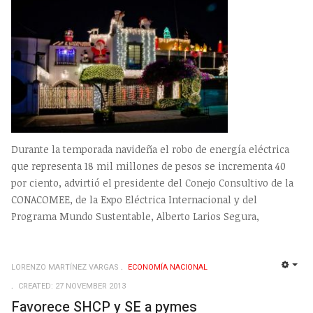
Durante la temporada navideña el robo de energía eléctrica
que representa 18 mil millones de pesos se incrementa 40
por ciento, advirtió el presidente del Conejo Consultivo de la
CONACOMEE, de la Expo Eléctrica Internacional y del
Programa Mundo Sustentable, Alberto Larios Segura,
LORENZO MARTÍNEZ VARGAS
ECONOMÍ­A NACIONAL
EMP
CREATED: 27 NOVEMBER 2013
Favorece SHCP y SE a pymes