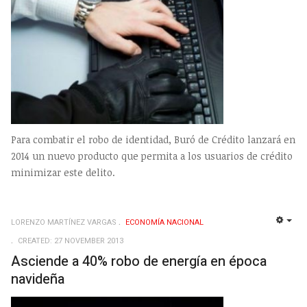
Para combatir el robo de identidad, Buró de Crédito lanzará en
2014 un nuevo producto que permita a los usuarios de crédito
minimizar este delito.
LORENZO MARTÍNEZ VARGAS
ECONOMÍ­A NACIONAL
EMP
CREATED: 27 NOVEMBER 2013
Asciende a 40% robo de energía en época
navideña