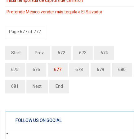
Inicia temporada de captura de camarón
Pretende México vender más tequila a El Salvador
Page 677 of 777
Start
Prev
672
673
674
675
676
677
678
679
680
681
Next
End
FOLLOW US ON SOCIAL