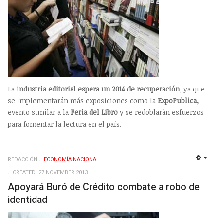
La
industria editorial espera un 2014 de recuperación
, ya que
se implementarán más exposiciones como la
ExpoPublica,
evento similar a la
Feria del Libro
y se redoblarán esfuerzos
para fomentar la lectura en el país.
REDACCIÓN
ECONOMÍ­A NACIONAL
EMP
CREATED: 27 NOVEMBER 2013
Apoyará Buró de Crédito combate a robo de
identidad