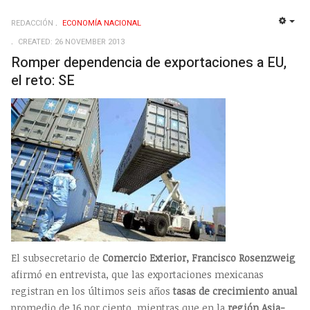
REDACCIÓN
ECONOMÍ­A NACIONAL
EMP
CREATED: 26 NOVEMBER 2013
Romper dependencia de exportaciones a EU,
el reto: SE
El subsecretario de
Comercio Exterior, Francisco Rosenzweig
afirmó en entrevista, que las exportaciones mexicanas
registran en los últimos seis años
tasas de crecimiento anual
promedio de 16 por ciento, mientras que en la
región Asia-