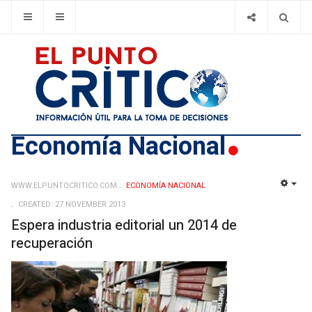
Economí­a Nacional
WWW.ELPUNTOCRITICO.COM
ECONOMÍ­A NACIONAL
EMP
CREATED: 27 NOVEMBER 2013
Espera industria editorial un 2014 de
recuperación