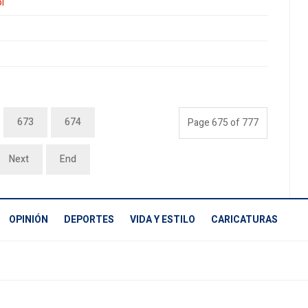
l
673
674
Page 675 of 777
Next
End
OPINIÓN
DEPORTES
VIDA Y ESTILO
CARICATURAS