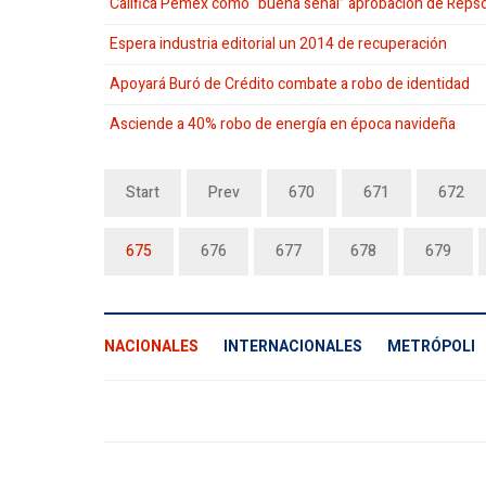
Califica Pemex como “buena señal” aprobación de Repso
Espera industria editorial un 2014 de recuperación
Apoyará Buró de Crédito combate a robo de identidad
Asciende a 40% robo de energía en época navideña
Start
Prev
670
671
672
675
676
677
678
679
NACIONALES
INTERNACIONALES
METRÓPOLI