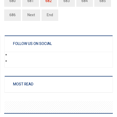
680
681
682
683
684
685
686
Next
End
FOLLOW US ON SOCIAL
MOST READ