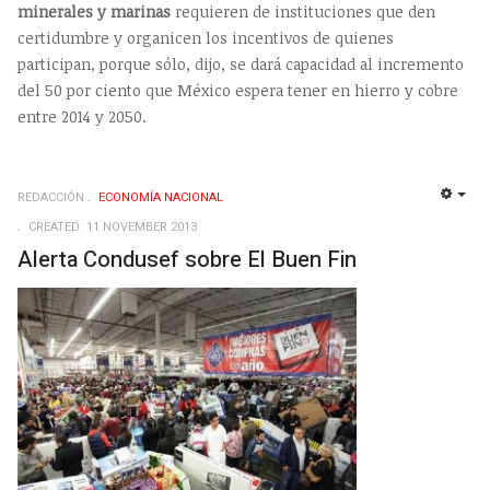
minerales y marinas
requieren de instituciones que den
certidumbre y organicen los incentivos de quienes
participan, porque sólo, dijo, se dará capacidad al incremento
del 50 por ciento que México espera tener en hierro y cobre
entre 2014 y 2050.
REDACCIÓN
ECONOMÍ­A NACIONAL
EMP
CREATED: 11 NOVEMBER 2013
Alerta Condusef sobre El Buen Fin