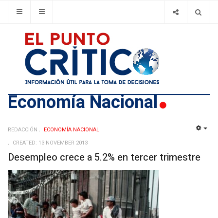
Economí­a Nacional
REDACCIÓN
ECONOMÍ­A NACIONAL
EMP
CREATED: 13 NOVEMBER 2013
Desempleo crece a 5.2% en tercer trimestre