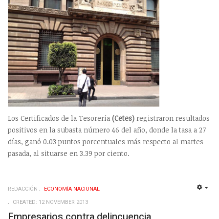
Los Certificados de la Tesorería
(Cetes)
registraron resultados
positivos en la subasta número 46 del año, donde la tasa a 27
días, ganó 0.03 puntos porcentuales más respecto al martes
pasada, al situarse en 3.39 por ciento.
REDACCIÓN
ECONOMÍ­A NACIONAL
EMP
CREATED: 12 NOVEMBER 2013
Empresarios contra delincuencia