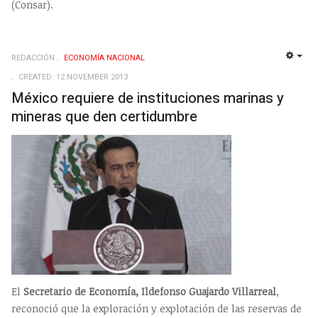
(Consar).
REDACCIÓN
ECONOMÍ­A NACIONAL
EMP
CREATED: 12 NOVEMBER 2013
México requiere de instituciones marinas y
mineras que den certidumbre
El
Secretario de Economía, Ildefonso Guajardo Villarreal
,
reconoció que la exploración y explotación de las reservas de