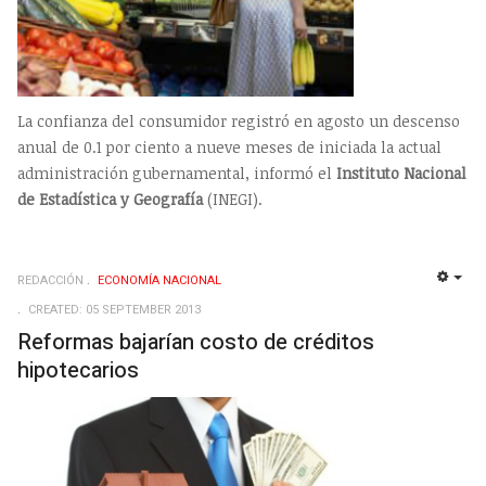
La confianza del consumidor registró en agosto un descenso
anual de 0.1 por ciento a nueve meses de iniciada la actual
administración gubernamental, informó el
Instituto Nacional
de Estadística y Geografía
(INEGI).
REDACCIÓN
ECONOMÍ­A NACIONAL
EMP
CREATED: 05 SEPTEMBER 2013
Reformas bajarían costo de créditos
hipotecarios