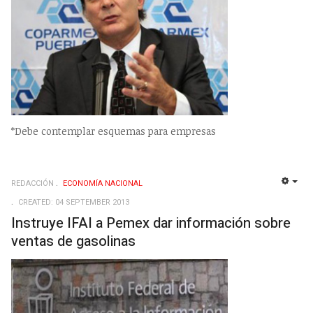
*Debe contemplar esquemas para empresas
REDACCIÓN
ECONOMÍ­A NACIONAL
EMP
CREATED: 04 SEPTEMBER 2013
Instruye IFAI a Pemex dar información sobre
ventas de gasolinas