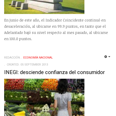
En junio de este año, el Indicador Coincidente continuó en
desaceleración, al ubicarse en 99.9 puntos, en tanto que el
Adelantado bajó su nivel respecto al mes pasado, al ubicarse
en 100.0 puntos.
REDACCIÓN
ECONOMÍ­A NACIONAL
EMP
CREATED: 05 SEPTEMBER 2013
INEGI: desciende confianza del consumidor