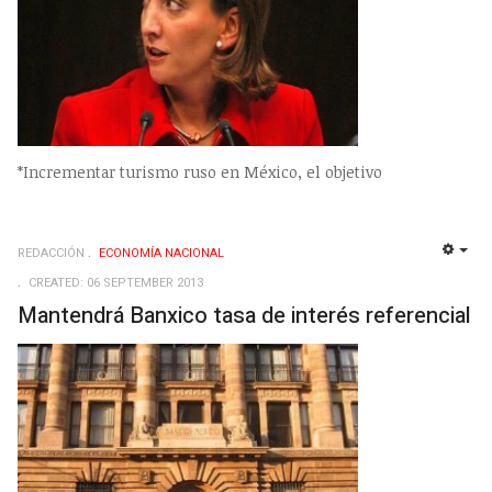
*Incrementar turismo ruso en México, el objetivo
REDACCIÓN
ECONOMÍ­A NACIONAL
EMP
CREATED: 06 SEPTEMBER 2013
Mantendrá Banxico tasa de interés referencial