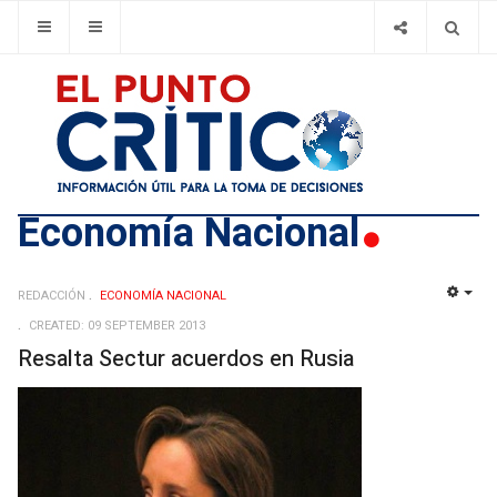
Economí­a Nacional
REDACCIÓN
ECONOMÍ­A NACIONAL
EMP
CREATED: 09 SEPTEMBER 2013
Resalta Sectur acuerdos en Rusia