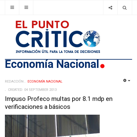
Economí­a Nacional
REDACCIÓN
ECONOMÍ­A NACIONAL
EMP
CREATED: 04 SEPTEMBER 2013
Impuso Profeco multas por 8.1 mdp en
verificaciones a básicos