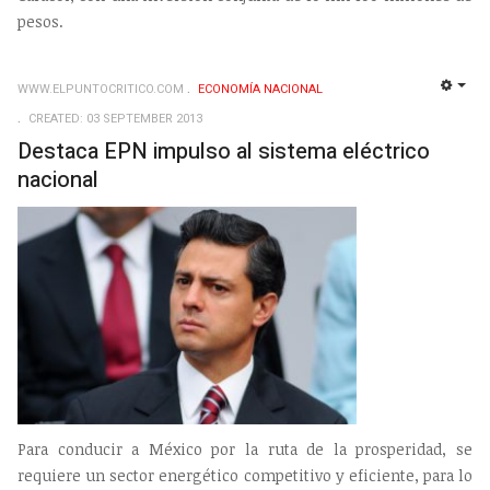
pesos.
WWW.ELPUNTOCRITICO.COM
ECONOMÍ­A NACIONAL
EMP
CREATED: 03 SEPTEMBER 2013
Destaca EPN impulso al sistema eléctrico
nacional
Para conducir a México por la ruta de la prosperidad, se
requiere un sector energético competitivo y eficiente, para lo