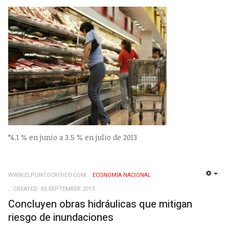
*4.1 % en junio a 3.5 % en julio de 2013
WWW.ELPUNTOCRITICO.COM
ECONOMÍ­A NACIONAL
EMP
CREATED: 03 SEPTEMBER 2013
Concluyen obras hidráulicas que mitigan
riesgo de inundaciones