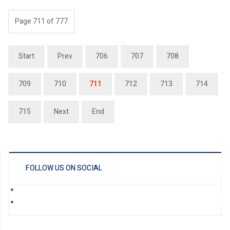
Page 711 of 777
Start
Prev
706
707
708
709
710
711
712
713
714
715
Next
End
FOLLOW US ON SOCIAL