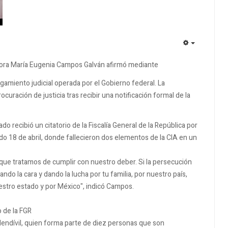
EMPTY
adora María Eugenia Campos Galván afirmó mediante
gamiento judicial operada por el Gobierno federal. La
curación de justicia tras recibir una notificación formal de la
do recibió un citatorio de la Fiscalía General de la República por
ado 18 de abril, donde fallecieron dos elementos de la CIA en un
 que tratamos de cumplir con nuestro deber. Si la persecución
ndo la cara y dando la lucha por tu familia, por nuestro país,
uestro estado y por México", indicó Campos.
o de la FGR
Mendívil, quien forma parte de diez personas que son