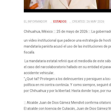
EL INFORMADOR
ESTADOS
CREATED: 26 MAY 2026
Chihuahua, México ::: 25 de mayo de 2026 ::: La gobern
un video institucional que padece una estrategia de hosti
mandataria panista acusó el uso de las instituciones de pro
fiscalía.
La mandataria estatal refirió que el mediodía de este sába
el caso del narcolaboratorio hallado en su entidad el pas
accidente vehicular.
"¿Qué tal? Protegen a los delincuentes y persiguen a los
política en mi contra continúa. Y como siempre, seguiré da
por Chihuahua y por la libertad. Hasta donde tope, por n
::: Alcalde Juan de Dios Gámez Mendívil confirma citatori
El alcalde con licencia de Culiacán, Juan de Dios Gámez 