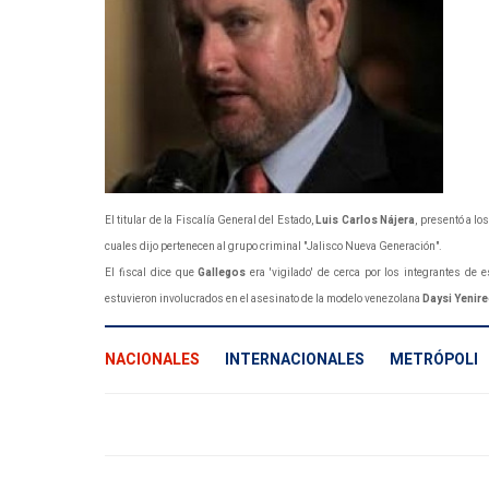
El titular de la Fiscalía General del Estado,
Luis Carlos Nájera
, presentó a l
cuales dijo pertenecen al grupo criminal "Jalisco Nueva Generación".
El fiscal dice que
Gallegos
era 'vigilado' de cerca por los integrantes de
estuvieron involucrados en el asesinato de la modelo venezolana
Daysi Yenire
NACIONALES
INTERNACIONALES
METRÓPOLI