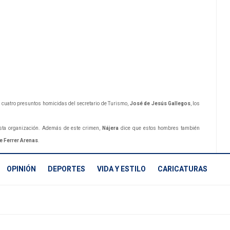
os cuatro presuntos homicidas del secretario de Turismo,
José de Jesús Gallegos
, los
 esta organización. Además de este crimen,
Nájera
dice que estos hombres también
e Ferrer Arenas
.
OPINIÓN
DEPORTES
VIDA Y ESTILO
CARICATURAS