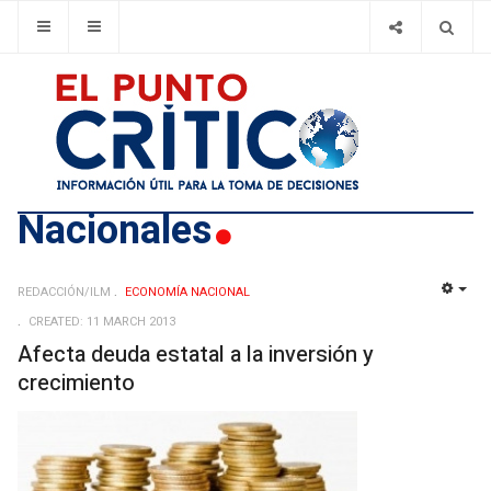
Nacionales
REDACCIÓN/ILM
ECONOMÍ­A NACIONAL
EMP
CREATED: 11 MARCH 2013
Afecta deuda estatal a la inversión y
crecimiento