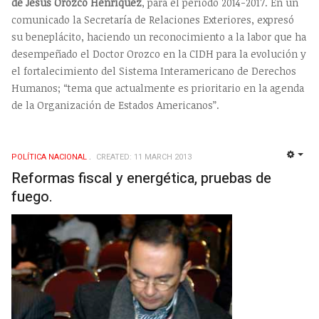
de Jesús Orozco Henríquez
, para el período 2014-2017. En un
comunicado la Secretaría de Relaciones Exteriores, expresó
su beneplácito, haciendo un reconocimiento a la labor que ha
desempeñado el Doctor Orozco en la CIDH para la evolución y
el fortalecimiento del Sistema Interamericano de Derechos
Humanos; “tema que actualmente es prioritario en la agenda
de la Organización de Estados Americanos”.
POLÍ­TICA NACIONAL
CREATED: 11 MARCH 2013
EMP
Reformas fiscal y energética, pruebas de
fuego.