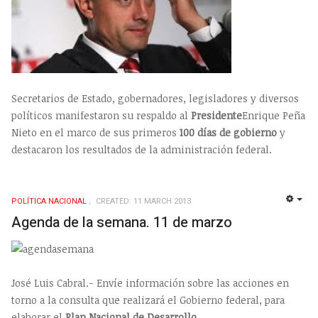
Secretarios de Estado, gobernadores, legisladores y diversos
políticos manifestaron su respaldo al
Presidente
Enrique Peña
Nieto en el marco de sus primeros
100 días de gobierno
y
destacaron los resultados de la administración federal.
POLÍ­TICA NACIONAL
CREATED: 11 MARCH 2013
EMP
Agenda de la semana. 11 de marzo
José Luis Cabral.- Envíe información sobre las acciones en
torno a la consulta que realizará el Gobierno federal, para
elaborar el
Plan Nacional de Desarrollo
.