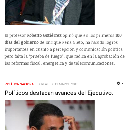
El profesor
Roberto Gutiérrez
opinó que en los primeros
100
días del gobierno
de Enrique Peña Nieto, ha habido logros
importantes en cuanto a percepción y comunicación política,
pero falta la “prueba de fuego”, que radica en la aprobación de
las reformas fiscal, energética y de telecomunicaciones.
POLÍ­TICA NACIONAL
CREATED: 11 MARCH 2013
EMP
Políticos destacan avances del Ejecutivo.