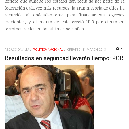
Refiere que aunque los estados han recibido por parte de la
federación cada vez más recursos, la gran mayoría de ellos ha
recurrido al endeudamiento para financiar sus egresos
crecientes, y el monto de este creció 111.3 por ciento en
términos reales en los últimos seis años.
REDACCIÓN/ILM
POLÍ­TICA NACIONAL
CREATED: 11 MARCH 2013
EMP
Resultados en seguridad llevarán tiempo: PGR