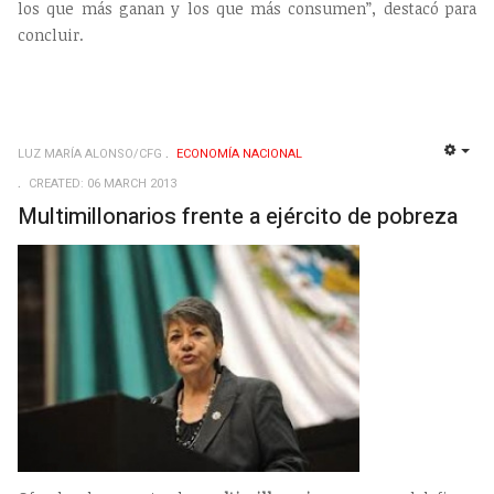
los que más ganan y los que más consumen”, destacó para
concluir.
LUZ MARÍA ALONSO/CFG
ECONOMÍ­A NACIONAL
EMP
CREATED: 06 MARCH 2013
Multimillonarios frente a ejército de pobreza