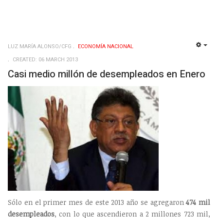
LUZ MARÍA ALONSO/CFG
ECONOMÍ­A NACIONAL
EMP
CREATED: 06 MARCH 2013
Casi medio millón de desempleados en Enero
Sólo en el primer mes de este 2013 año se agregaron
474 mil
desempleados
, con lo que ascendieron a 2 millones 723 mil,