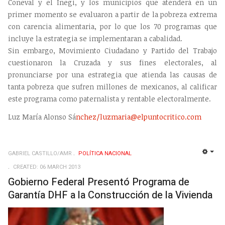
Coneval y el Inegi, y los municipios que atenderá en un
primer momento se evaluaron a partir de la pobreza extrema
con carencia alimentaria, por lo que los 70 programas que
incluye la estrategia se implementaran a cabalidad.
Sin embargo, Movimiento Ciudadano y Partido del Trabajo
cuestionaron la Cruzada y sus fines electorales, al
pronunciarse por una estrategia que atienda las causas de
tanta pobreza que sufren millones de mexicanos, al calificar
este programa como paternalista y rentable electoralmente.
Luz María Alonso Sá
nchez/
luzmaria@elpuntocritico.com
GABRIEL CASTILLO/AMR
POLÍ­TICA NACIONAL
EMP
CREATED: 06 MARCH 2013
Gobierno Federal Presentó Programa de
Garantía DHF a la Construcción de la Vivienda