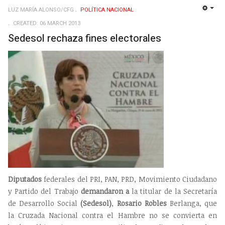
LUZ MARÍA ALONSO/CFG
POLÍ­TICA NACIONAL
EMP
CREATED: 06 MARCH 2013
Sedesol rechaza fines electorales
Diputados
federales del PRI, PAN, PRD, Movimiento Ciudadano
y Partido del Trabajo
demandaron a
la titular de la Secretaría
de Desarrollo Social
(Sedesol)
,
Rosario Robles
Berlanga, que
la Cruzada Nacional contra el Hambre no se convierta en