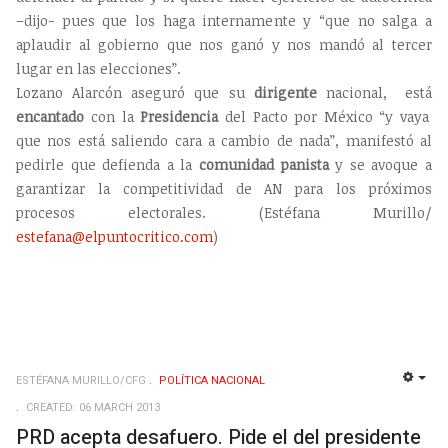
–dijo- pues que los haga internamente y “que no salga a
aplaudir al gobierno que nos ganó y nos mandó al tercer
lugar en las elecciones”.
Lozano Alarcón aseguró que su
dirigente
nacional, está
encantado
con la
Presidencia
del Pacto por México “y vaya
que nos está saliendo cara a cambio de nada”, manifestó al
pedirle que defienda a la
comunidad
panista
y se avoque a
garantizar la competitividad de AN para los próximos
procesos electorales. (Estéfana Murillo/
estefana@elpuntocritico.com
)
ESTÉFANA MURILLO/CFG
POLÍ­TICA NACIONAL
EMP
CREATED: 06 MARCH 2013
PRD acepta desafuero. Pide el del presidente