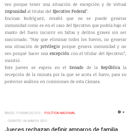
veo porque tener una situación de excepción y de virtual
impunidad
al titular del
Ejecutivo Federal
”.
Encinas Rodríguez, resaltó que no se puede generar
inmunidad como es en el caso del Ejecutivo que podría bajo el
manto del fuero incurrir en faltas y delitos graves sin ser
sancionado. “Hay que eliminar todos los fueros, no generar
una situación de
privilegio
porque genera inmunidad y no
veo porqué hacer una
excepción
con el titular del Ejecutivo”,
insistió.
Este jueves se espera en el
Senado
de la
República
la
recepción de la minuta por la que se acota el fuero, para su
posterior análisis en comisiones de esta Cámara.
ÁNGEL ITURRALDE/CFG
POLÍ­TICA NACIONAL
EMP
CREATED: 06 MARCH 2013
Jueces rechazan definir amparos de familia