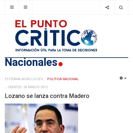
Nacionales
ESTÉFANA MURILLO/CFG
POLÍ­TICA NACIONAL
EMP
CREATED: 06 MARCH 2013
Lozano se lanza contra Madero