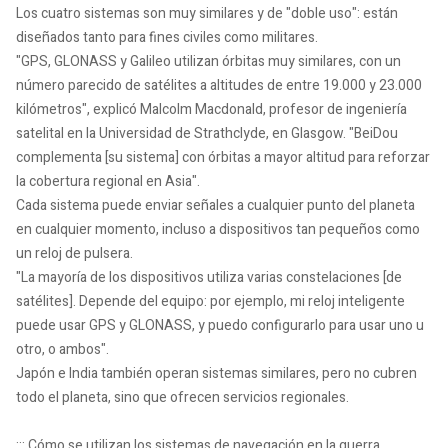
Los cuatro sistemas son muy similares y de "doble uso": están
diseñados tanto para fines civiles como militares.
"GPS, GLONASS y Galileo utilizan órbitas muy similares, con un
número parecido de satélites a altitudes de entre 19.000 y 23.000
kilómetros", explicó Malcolm Macdonald, profesor de ingeniería
satelital en la Universidad de Strathclyde, en Glasgow. "BeiDou
complementa [su sistema] con órbitas a mayor altitud para reforzar
la cobertura regional en Asia".
Cada sistema puede enviar señales a cualquier punto del planeta
en cualquier momento, incluso a dispositivos tan pequeños como
un reloj de pulsera.
"La mayoría de los dispositivos utiliza varias constelaciones [de
satélites]. Depende del equipo: por ejemplo, mi reloj inteligente
puede usar GPS y GLONASS, y puedo configurarlo para usar uno u
otro, o ambos".
Japón e India también operan sistemas similares, pero no cubren
todo el planeta, sino que ofrecen servicios regionales.
::: Cómo se utilizan los sistemas de navegación en la guerra