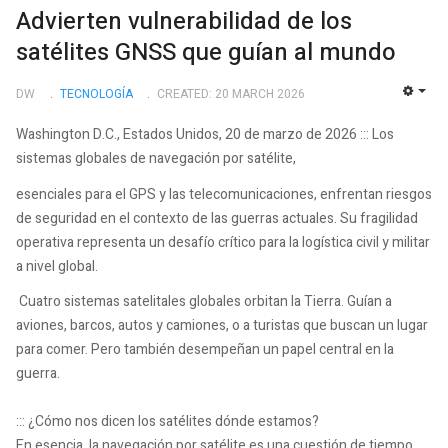
Advierten vulnerabilidad de los
satélites GNSS que guían al mundo
DW
TECNOLOGÍ­A
CREATED: 20 MARCH 2026
EMP
Washington D.C., Estados Unidos, 20 de marzo de 2026 ::: Los
sistemas globales de navegación por satélite,
esenciales para el GPS y las telecomunicaciones, enfrentan riesgos
de seguridad en el contexto de las guerras actuales. Su fragilidad
operativa representa un desafío crítico para la logística civil y militar
a nivel global.
Cuatro sistemas satelitales globales orbitan la Tierra. Guían a
aviones, barcos, autos y camiones, o a turistas que buscan un lugar
para comer. Pero también desempeñan un papel central en la
guerra.
::: ¿Cómo nos dicen los satélites dónde estamos?
En esencia, la navegación por satélite es una cuestión de tiempo.