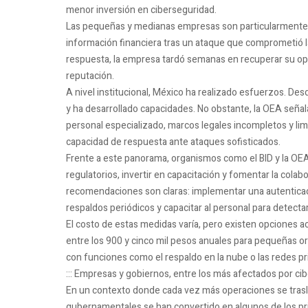
menor inversión en ciberseguridad.
Las pequeñas y medianas empresas son particularmente v
información financiera tras un ataque que comprometió l
respuesta, la empresa tardó semanas en recuperar su ope
reputación.
A nivel institucional, México ha realizado esfuerzos. De
y ha desarrollado capacidades. No obstante, la OEA señala
personal especializado, marcos legales incompletos y limi
capacidad de respuesta ante ataques sofisticados.
Frente a este panorama, organismos como el BID y la OEA
regulatorios, invertir en capacitación y fomentar la colab
recomendaciones son claras: implementar una autenticaci
respaldos periódicos y capacitar al personal para detect
El costo de estas medidas varía, pero existen opciones a
entre los 900 y cinco mil pesos anuales para pequeñas o
con funciones como el respaldo en la nube o las redes pr
::: Empresas y gobiernos, entre los más afectados por ci
En un contexto donde cada vez más operaciones se trasla
gubernamentales se han convertido en algunos de los pri