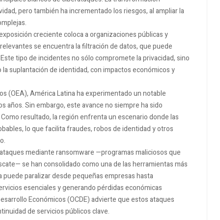
idad, pero también ha incrementado los riesgos, al ampliar la
omplejas.
exposición creciente coloca a organizaciones públicas y
 relevantes se encuentra la filtración de datos, que puede
. Este tipo de incidentes no sólo compromete la privacidad, sino
o la suplantación de identidad, con impactos económicos y
os (OEA), América Latina ha experimentado un notable
os años. Sin embargo, este avance no siempre ha sido
omo resultado, la región enfrenta un escenario donde las
ables, lo que facilita fraudes, robos de identidad y otros
o.
 Los ataques mediante ransomware —programas maliciosos que
escate— se han consolidado como una de las herramientas más
siva puede paralizar desde pequeñas empresas hasta
rvicios esenciales y generando pérdidas económicas
 Desarrollo Económicos (OCDE) advierte que estos ataques
inuidad de servicios públicos clave.