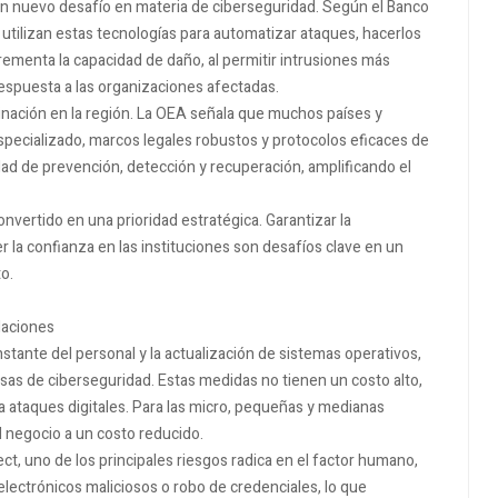
a un nuevo desafío en materia de ciberseguridad. Según el Banco
 utilizan estas tecnologías para automatizar ataques, hacerlos
crementa la capacidad de daño, al permitir intrusiones más
espuesta a las organizaciones afectadas.
inación en la región. La OEA señala que muchos países y
pecializado, marcos legales robustos y protocolos eficaces de
idad de prevención, detección y recuperación, amplificando el
onvertido en una prioridad estratégica. Garantizar la
 la confianza en las instituciones son desafíos clave en un
o.
ndaciones
tante del personal y la actualización de sistemas operativos,
s de ciberseguridad. Estas medidas no tienen un costo alto,
 ataques digitales. Para las micro, pequeñas y medianas
l negocio a un costo reducido.
t, uno de los principales riesgos radica en el factor humano,
ectrónicos maliciosos o robo de credenciales, lo que