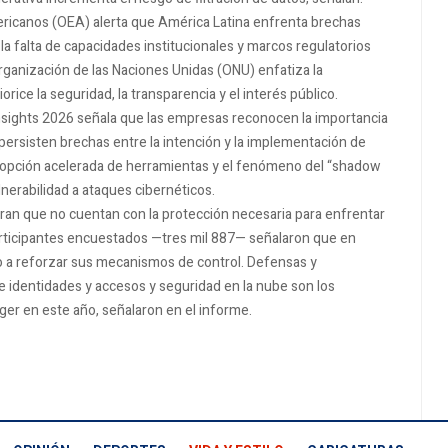
ericanos (OEA) alerta que América Latina enfrenta brechas
la falta de capacidades institucionales y marcos regulatorios
rganización de las Naciones Unidas (ONU) enfatiza la
rice la seguridad, la transparencia y el interés público.
t Insights 2026 señala que las empresas reconocen la importancia
 persisten brechas entre la intención y la implementación de
adopción acelerada de herramientas y el fenómeno del “shadow
nerabilidad a ataques cibernéticos.
ran que no cuentan con la protección necesaria para enfrentar
participantes encuestados —tres mil 887— señalaron que en
 a reforzar sus mecanismos de control. Defensas y
e identidades y accesos y seguridad en la nube son los
eger en este año, señalaron en el informe.