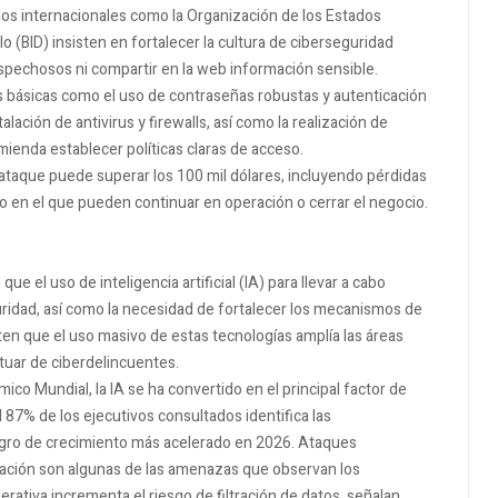
mos internacionales como la Organización de los Estados
 (BID) insisten en fortalecer la cultura de ciberseguridad
sospechosos ni compartir en la web información sensible.
 básicas como el uso de contraseñas robustas y autenticación
alación de antivirus y firewalls, así como la realización de
ienda establecer políticas claras de acceso.
rataque puede superar los 100 mil dólares, incluyendo pérdidas
 en el que pueden continuar en operación o cerrar el negocio.
el uso de inteligencia artificial (IA) para llevar a cabo
ridad, así como la necesidad de fortalecer los mecanismos de
en que el uso masivo de estas tecnologías amplía las áreas
tuar de ciberdelincuentes.
co Mundial, la IA se ha convertido en el principal factor de
87% de los ejecutivos consultados identifica las
ligro de crecimiento más acelerado en 2026. Ataques
ación son algunas de las amenazas que observan los
erativa incrementa el riesgo de filtración de datos, señalan.