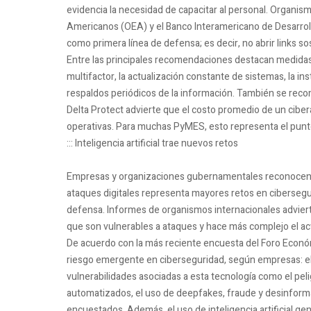
evidencia la necesidad de capacitar al personal. Organis
Americanos (OEA) y el Banco Interamericano de Desarrollo
como primera línea de defensa; es decir, no abrir links 
Entre las principales recomendaciones destacan medidas
multifactor, la actualización constante de sistemas, la inst
respaldos periódicos de la información. También se recom
Delta Protect advierte que el costo promedio de un cibe
operativas. Para muchas PyMES, esto representa el punto
::: Inteligencia artificial trae nuevos retos
Empresas y organizaciones gubernamentales reconocen que 
ataques digitales representa mayores retos en cibersegu
defensa. Informes de organismos internacionales adviert
que son vulnerables a ataques y hace más complejo el ac
De acuerdo con la más reciente encuesta del Foro Económi
riesgo emergente en ciberseguridad, según empresas: el 
vulnerabilidades asociadas a esta tecnología como el pe
automatizados, el uso de deepfakes, fraude y desinform
encuestados. Además, el uso de inteligencia artificial gen