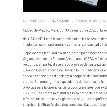
EL INFORMADOR
TECNOLOGÍ­A
CREATED: 30 MARCH 20
Ciudad de México, México ::: 30 de marzo de 2026 ::: La 
del SAT e INE ilustra la vulnerabilidad de las bases de datos
incidentes como una amenaza crítica a la privacidad y la s
Lejos de ser un episodio aislado, este tipo de hechos se 
Organización de los Estados Americanos (OEA), México c
responde, en parte, al acelerado proceso de digitalizació
El Banco Interamericano de Desarrollo (BID) advierte que 
servicios financieros digitales y la adopción de platafor
ataque. Sin embargo, las capacidades de defensa no han
propicias para la operación de grupos criminales que expl
En 2023, una empresa manufacturera del norte del país s
cifraron sus sistemas y exigieron un pago. La compañía e
y también la filtración de datos sensibles. Casos como é