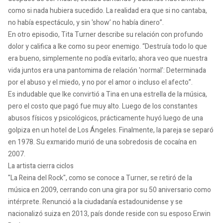
como si nada hubiera sucedido. La realidad era que si no cantaba,
no había espectáculo, y sin 'show’ no había dinero”.
En otro episodio, Tita Turner describe su relación con profundo
dolor y califica a Ike como su peor enemigo. “Destruía todo lo que
era bueno, simplemente no podía evitarlo; ahora veo que nuestra
vida juntos era una pantomima de relación 'normal’: Determinada
por el abuso y el miedo, y no por el amor o incluso el afecto”.
Es indudable que Ike convirtió a Tina en una estrella de la música,
pero el costo que pagó fue muy alto. Luego de los constantes
abusos físicos y psicológicos, prácticamente huyó luego de una
golpiza en un hotel de Los Ángeles. Finalmente, la pareja se separó
en 1978. Su exmarido murió de una sobredosis de cocaína en
2007.
La artista cierra ciclos
"La Reina del Rock", como se conoce a Turner, se retiró de la
música en 2009, cerrando con una gira por su 50 aniversario como
intérprete. Renunció a la ciudadanía estadounidense y se
nacionalizó suiza en 2013, país donde reside con su esposo Erwin