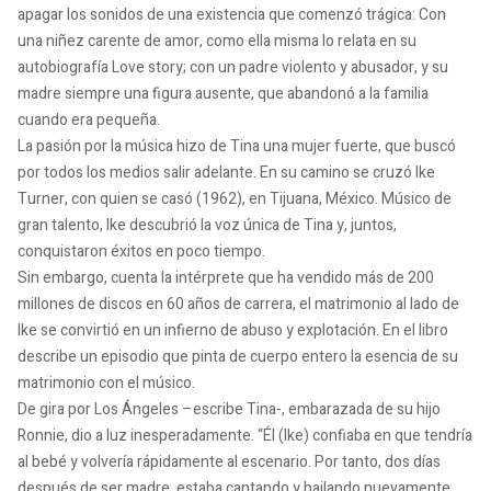
apagar los sonidos de una existencia que comenzó trágica: Con
una niñez carente de amor, como ella misma lo relata en su
autobiografía Love story; con un padre violento y abusador, y su
madre siempre una figura ausente, que abandonó a la familia
cuando era pequeña.
La pasión por la música hizo de Tina una mujer fuerte, que buscó
por todos los medios salir adelante. En su camino se cruzó Ike
Turner, con quien se casó (1962), en Tijuana, México. Músico de
gran talento, Ike descubrió la voz única de Tina y, juntos,
conquistaron éxitos en poco tiempo.
Sin embargo, cuenta la intérprete que ha vendido más de 200
millones de discos en 60 años de carrera, el matrimonio al lado de
Ike se convirtió en un infierno de abuso y explotación. En el libro
describe un episodio que pinta de cuerpo entero la esencia de su
matrimonio con el músico.
De gira por Los Ángeles –escribe Tina-, embarazada de su hijo
Ronnie, dio a luz inesperadamente. “Él (Ike) confiaba en que tendría
al bebé y volvería rápidamente al escenario. Por tanto, dos días
después de ser madre, estaba cantando y bailando nuevamente