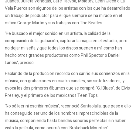
Juanes, Julieta Venegas, Café Tacvba, Molotov, León Gieco o La
Vela Puerca son algunos de los artistas con los que ha desarrollado
un trabajo de productor para el que siempre se ha mirado en el
mítico George Martin y sus trabajos con The Beatles.
'He buscado el mejor sonido en un artista, la calidad de la
composición de la grabación, capturar la magia en el estudio, pero
no dejar mi seña y que todos los discos suenen a mí, como han
hecho otros grandes productores como Phil Spector o Daniel
Lanois', precisó.
Hablando de la producción recordó con cariño sus comienzos en la
música, con grabaciones en cuatro canales, sin sintetizadores, y
evoca los dos primeros álbumes que se compró: 'G.I.Blues', de Elvis
Presley, y el primero de los mexicanos Teen Tops.
'No sé leer ni escribir música', reconoció Santaolalla, que pese a ello
ha conseguido ser uno de los nombres imprescindibles de la
música, componiendo hasta bandas sonoras perfectas sin haber
visto la película, como ocurrió con 'Brokeback Mountan'.