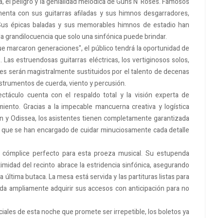
cia, el peligro y la genialidad melódica de Guns N' Roses. Famosos
ochenta con sus guitarras afiladas y sus himnos desgarradores,
. Sus épicas baladas y sus memorables himnos de estadio han
 grandilocuencia que solo una sinfónica puede brindar.
e marcaron generaciones", el público tendrá la oportunidad de
 Las estruendosas guitarras eléctricas, los vertiginosos solos,
les serán magistralmente sustituidos por el talento de decenas
nstrumentos de cuerda, viento y percusión.
táculo cuenta con el respaldo total y la visión experta de
miento. Gracias a la impecable mancuerna creativa y logística
on y Odissea, los asistentes tienen completamente garantizada
 ya que se han encargado de cuidar minuciosamente cada detalle
 cómplice perfecto para esta proeza musical. Su estupenda
ntimidad del recinto abrace la estridencia sinfónica, asegurando
última butaca. La mesa está servida y las partituras listas para
da ampliamente adquirir sus accesos con anticipación para no
iales de esta noche que promete ser irrepetible, los boletos ya