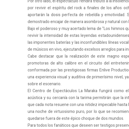
Por otro lado, el espectáculo rendirá tributo a la insolen
por revivir el espíritu del rock a finales de los años 
aportarán la dosis perfecta de rebeldía y emotividad
demostrado encajar de manera asombrosa y natural con la
Bajo el poderoso y muy acertado lema de "Los himnos qu
revivir la intensidad de estas leyendas estadounidenses.
las imponentes baterías y las inconfundibles líneas voca
de músicos en vivo, ejecutando excelsos arreglos para i
Cabe destacar que la realización de este magno espec
promotoras de alto calibre en el circuito del entreteni
conformada por las prestigiosas firmas Enlive Producti
una experiencia visual y auditiva de primerísimo nivel,
sobre el escenario.
El Centro de Espectáculos La Maraka fungirá como el
acústica y su cercanía con la tarima permitirán que la i
que cada nota resuene con una nitidez impecable hasta la 
una noche de virtuosismo puro, por lo que se recomien
quedarse fuera de este épico choque de dos mundos.
Para todos los fanáticos que deseen ser testigos presenc