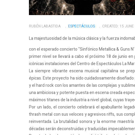
RUBÉN LABASTIDA
ESPECTÁCULOS
CREATED: 15 JUNE
La majestuosidad de la música clásica y la fuerza indomab
con el esperado concierto "Sinfónico Metallica & Guns N'
primer nivel se llevará a cabo el próximo 18 de junio e
icónicas instalaciones del Centro de Espectáculos La Mar
La siempre vibrante escena musical capitalina se pre
épicas. Este proyecto ha sido cuidadosamente diseñado p
y el hard rock con los amantes de las complejas y sublim
una ambiciosa y potente puesta en escena creada espec
máximos titanes de la industria a nivel global, cuyas tra
Por un lado, el concierto celebrará el apabullante lega
thrash metal con sus veloces y agresivos riffs, sus compl
reinventada. La brutalidad sonora y la enorme maestría 
décadas serán deconstruidas y traducidas impecablemente 