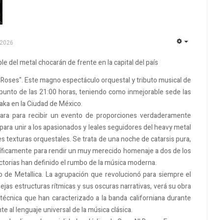
 2026
EMPTY
le del metal chocarán de frente en la capital del país
 Roses". Este magno espectáculo orquestal y tributo musical de
n punto de las 21:00 horas, teniendo como inmejorable sede las
aka en la Ciudad de México.
para para recibir un evento de proporciones verdaderamente
ara unir a los apasionados y leales seguidores del heavy metal
es texturas orquestales. Se trata de una noche de catarsis pura,
íficamente para rendir un muy merecido homenaje a dos de los
yectorias han definido el rumbo de la música moderna.
do de Metallica. La agrupación que revolucionó para siempre el
ejas estructuras rítmicas y sus oscuras narrativas, verá su obra
técnica que han caracterizado a la banda californiana durante
al lenguaje universal de la música clásica.