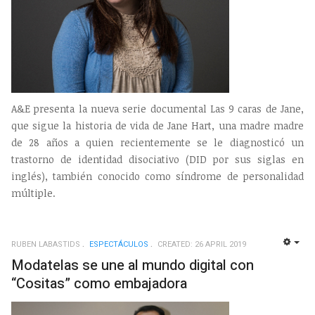
A&E presenta la nueva serie documental Las 9 caras de Jane,
que sigue la historia de vida de Jane Hart, una madre madre
de 28 años a quien recientemente se le diagnosticó un
trastorno de identidad disociativo (DID por sus siglas en
inglés), también conocido como síndrome de personalidad
múltiple.
RUBEN LABASTIDS
ESPECTÁCULOS
CREATED: 26 APRIL 2019
EMP
Modatelas se une al mundo digital con
“Cositas” como embajadora