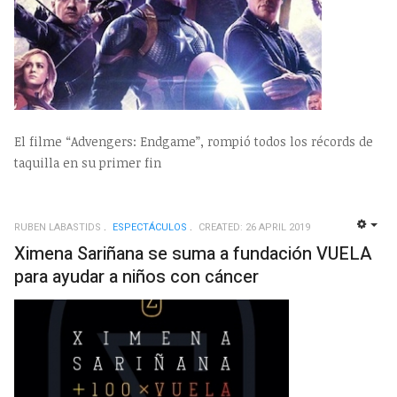
El filme “Advengers: Endgame”, rompió todos los récords de
taquilla en su primer fin
RUBEN LABASTIDS
ESPECTÁCULOS
CREATED: 26 APRIL 2019
EMP
Ximena Sariñana se suma a fundación VUELA
para ayudar a niños con cáncer