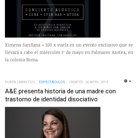
Ximena Sariñana + 100 x vuela es un evento exclusivo que se
llevará a cabo el miércoles 1º de mayo en Palmares Azotea, en
la colonia Roma.
RUBEN LABASTIDS
ESPECTÁCULOS
CREATED: 26 APRIL 2019
EMP
A&E presenta historia de una madre con
trastorno de identidad disociativo