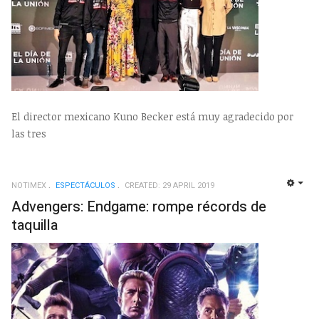
El director mexicano Kuno Becker está muy agradecido por
las tres
NOTIMEX
ESPECTÁCULOS
CREATED: 29 APRIL 2019
EMP
Advengers: Endgame: rompe récords de
taquilla