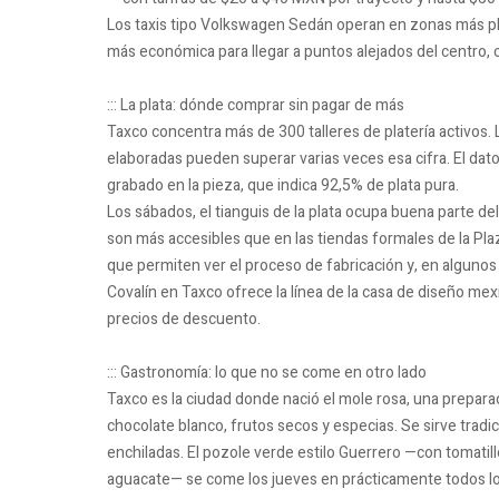
Los taxis tipo Volkswagen Sedán operan en zonas más pl
más económica para llegar a puntos alejados del centro,
::: La plata: dónde comprar sin pagar de más
Taxco concentra más de 300 talleres de platería activos.
elaboradas pueden superar varias veces esa cifra. El dato
grabado en la pieza, que indica 92,5% de plata pura.
Los sábados, el tianguis de la plata ocupa buena parte de
son más accesibles que en las tiendas formales de la Plaz
que permiten ver el proceso de fabricación y, en algunos
Covalín en Taxco ofrece la línea de la casa de diseño m
precios de descuento.
::: Gastronomía: lo que no se come en otro lado
Taxco es la ciudad donde nació el mole rosa, una prepara
chocolate blanco, frutos secos y especias. Se sirve trad
enchiladas. El pozole verde estilo Guerrero —con tomatil
aguacate— se come los jueves en prácticamente todos lo