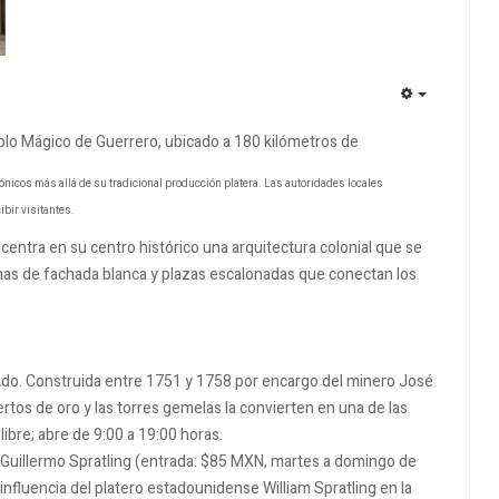
EMPTY
ueblo Mágico de Guerrero, ubicado a 180 kilómetros de
tónicos más allá de su tradicional producción platera. Las autoridades locales
ibir visitantes.
ntra en su centro histórico una arquitectura colonial que se
onas de fachada blanca y plazas escalonadas que conectan los
gado. Construida entre 1751 y 1758 por encargo del minero José
ertos de oro y las torres gemelas la convierten en una de las
libre; abre de 9:00 a 19:00 horas.
 Guillermo Spratling (entrada: $85 MXN, martes a domingo de
influencia del platero estadounidense William Spratling en la