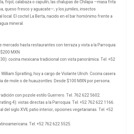
a, frijol, calabaza o capulín; las chalupas de Chilapa —masa frita
a, queso fresco y aguacate—; y los jumiles, insectos
cal. El coctel La Berta, nacido en el bar homónimo frente a
 agua mineral.
mercado hasta restaurantes con terraza y vista a la Parroquia:
e $200 MXN.
30): cocina mexicana tradicional con vista panorámica. Tel. +52
 William Spratling, hoy a cargo de Violante Ulrich. Cocina casera
saña de mole o de huauzontles. Desde $100 MXN por persona.
tradición con pozole estilo Guerrero. Tel. 762 622 5602.
ling 4): vistas directas a la Parroquia. Tel. +52 762 622 1166.
 del siglo XVII, patio interior, opciones vegetarianas. Tel. +52
latinoamericana. Tel. +52 762 622 5525.