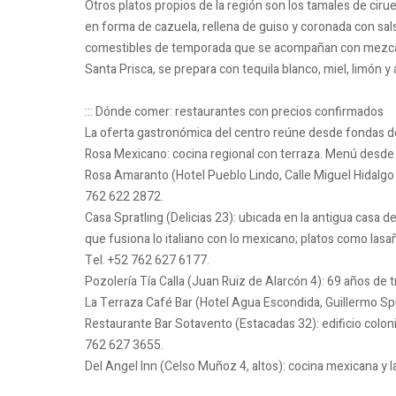
Otros platos propios de la región son los tamales de ciruel
en forma de cazuela, rellena de guiso y coronada con sals
comestibles de temporada que se acompañan con mezcal lo
Santa Prisca, se prepara con tequila blanco, miel, limón y
::: Dónde comer: restaurantes con precios confirmados
La oferta gastronómica del centro reúne desde fondas de 
Rosa Mexicano: cocina regional con terraza. Menú desd
Rosa Amaranto (Hotel Pueblo Lindo, Calle Miguel Hidalgo 
762 622 2872.
Casa Spratling (Delicias 23): ubicada en la antigua casa de
que fusiona lo italiano con lo mexicano; platos como la
Tel. +52 762 627 6177.
Pozolería Tía Calla (Juan Ruiz de Alarcón 4): 69 años de 
La Terraza Café Bar (Hotel Agua Escondida, Guillermo Sprat
Restaurante Bar Sotavento (Estacadas 32): edificio colonial
762 627 3655.
Del Angel Inn (Celso Muñoz 4, altos): cocina mexicana y 