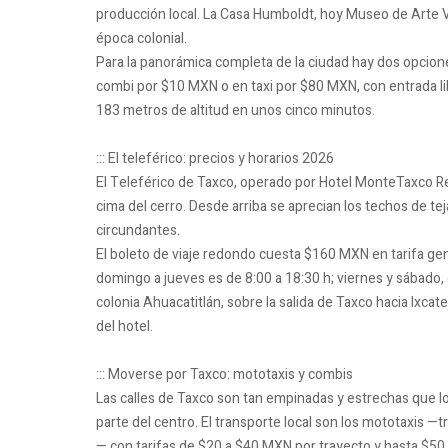
producción local. La Casa Humboldt, hoy Museo de Arte Vi
época colonial.
Para la panorámica completa de la ciudad hay dos opcion
combi por $10 MXN o en taxi por $80 MXN, con entrada li
183 metros de altitud en unos cinco minutos.
::: El teleférico: precios y horarios 2026
El Teleférico de Taxco, operado por Hotel MonteTaxco Res
cima del cerro. Desde arriba se aprecian los techos de tej
circundantes.
El boleto de viaje redondo cuesta $160 MXN en tarifa ge
domingo a jueves es de 8:00 a 18:30 h; viernes y sábado, 
colonia Ahuacatitlán, sobre la salida de Taxco hacia Ixcat
del hotel.
::: Moverse por Taxco: mototaxis y combis
Las calles de Taxco son tan empinadas y estrechas que 
parte del centro. El transporte local son los mototaxis —t
— con tarifas de $20 a $40 MXN por trayecto y hasta $50