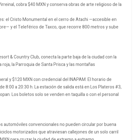
rreinal, cobra $40 MXN y conserva obras de arte religioso de la
es: el Cristo Monumental en el cerro de Atachi —accesible en
bre— y el Teleférico de Taxco, que recorre 800 metros y sube
ort & Country Club, conecta la parte baja de la ciudad con la
a roja, la Parroquia de Santa Prisca y las montañas
neral y $120 MXN con credencial del INAPAM. El horario de
de 8:00 a 20:30 h. La estación de salida está en Los Plateros #3,
eopan. Los boletos solo se venden en taquilla o con el personal
los automóviles convencionales no pueden circular por buena
riciclos motorizados que atraviesan callejones de un solo carril
 MXN para cruzar la ciudad de extremo a extremo.