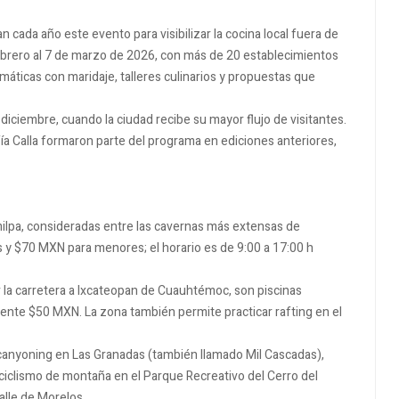
cada año este evento para visibilizar la cocina local fuera de
 febrero al 7 de marzo de 2026, con más de 20 establecimientos
áticas con maridaje, talleres culinarios y propuestas que
iciembre, cuando la ciudad recibe su mayor flujo de visitantes.
a Calla formaron parte del programa en ediciones anteriores,
ilpa, consideradas entre las cavernas más extensas de
 y $70 MXN para menores; el horario es de 9:00 a 17:00 h
r la carretera a Ixcateopan de Cuauhtémoc, son piscinas
nte $50 MXN. La zona también permite practicar rafting en el
canyoning en Las Granadas (también llamado Mil Cascadas),
 ciclismo de montaña en el Parque Recreativo del Cerro del
alle de Morelos.