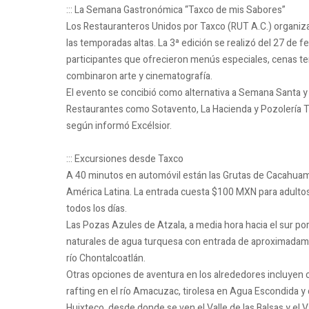
::: La Semana Gastronómica “Taxco de mis Sabores”
Los Restauranteros Unidos por Taxco (RUT A.C.) organizan 
las temporadas altas. La 3ª edición se realizó del 27 de
participantes que ofrecieron menús especiales, cenas tem
combinaron arte y cinematografía.
El evento se concibió como alternativa a Semana Santa y d
Restaurantes como Sotavento, La Hacienda y Pozolería Tí
según informó Excélsior.
::: Excursiones desde Taxco
A 40 minutos en automóvil están las Grutas de Cacahuam
América Latina. La entrada cuesta $100 MXN para adultos
todos los días.
Las Pozas Azules de Atzala, a media hora hacia el sur po
naturales de agua turquesa con entrada de aproximadame
río Chontalcoatlán.
Otras opciones de aventura en los alrededores incluyen 
rafting en el río Amacuzac, tirolesa en Agua Escondida y
Huixteco, desde donde se ven el Valle de las Balsas y el V