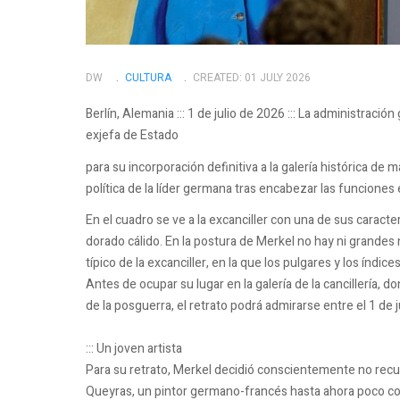
DW
CULTURA
CREATED: 01 JULY 2026
Berlín, Alemania ::: 1 de julio de 2026 ::: La administra
exjefa de Estado
para su incorporación definitiva a la galería histórica de ma
política de la líder germana tras encabezar las funciones 
En el cuadro se ve a la excanciller con una de sus caract
dorado cálido. En la postura de Merkel no hay ni grande
típico de la excanciller, en la que los pulgares y los ín
Antes de ocupar su lugar en la galería de la cancillería, 
de la posguerra, el retrato podrá admirarse entre el 1 de 
::: Un joven artista
Para su retrato, Merkel decidió conscientemente no recurr
Queyras, un pintor germano-francés hasta ahora poco con