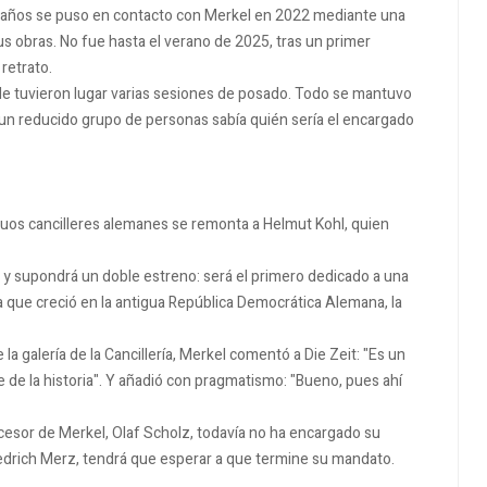
28 años se puso en contacto con Merkel en 2022 mediante una
us obras. No fue hasta el verano de 2025, tras un primer
retrato.
donde tuvieron lugar varias sesiones de posado. Todo se mantuvo
 un reducido grupo de personas sabía quién sería el encargado
iguos cancilleres alemanes se remonta a Helmut Kohl, quien
n y supondrá un doble estreno: será el primero dedicado a una
 que creció en la antigua República Democrática Alemana, la
a galería de la Cancillería, Merkel comentó a Die Zeit: "Es un
de la historia". Y añadió con pragmatismo: "Bueno, pues ahí
cesor de Merkel, Olaf Scholz, todavía no ha encargado su
 Friedrich Merz, tendrá que esperar a que termine su mandato.