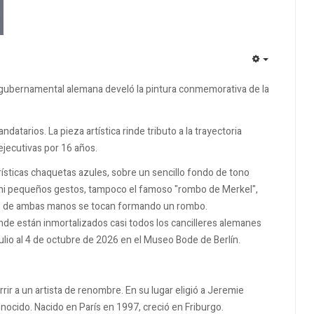
EMPTY
ción gubernamental alemana develó la pintura conmemorativa de la
ndatarios. La pieza artística rinde tributo a la trayectoria
ejecutivas por 16 años.
erísticas chaquetas azules, sobre un sencillo fondo de tono
s ni pequeños gestos, tampoco el famoso "rombo de Merkel",
dices de ambas manos se tocan formando un rombo.
donde están inmortalizados casi todos los cancilleres alemanes
julio al 4 de octubre de 2026 en el Museo Bode de Berlín.
ir a un artista de renombre. En su lugar eligió a Jeremie
ocido. Nacido en París en 1997, creció en Friburgo.