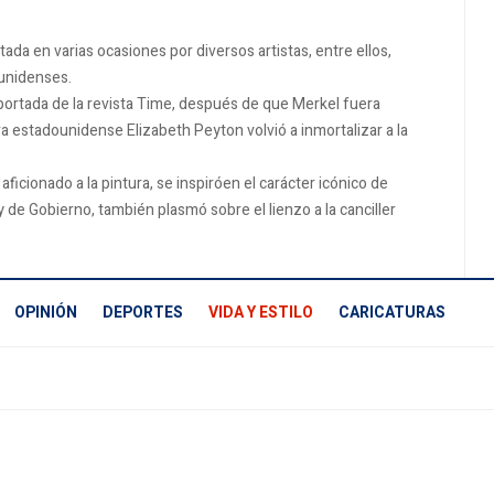
ada en varias ocasiones por diversos artistas, entre ellos,
ounidenses.
a portada de la revista Time, después de que Merkel fuera
 estadounidense Elizabeth Peyton volvió a inmortalizar a la
icionado a la pintura, se inspiróen el carácter icónico de
y de Gobierno, también plasmó sobre el lienzo a la canciller
OPINIÓN
DEPORTES
VIDA Y ESTILO
CARICATURAS