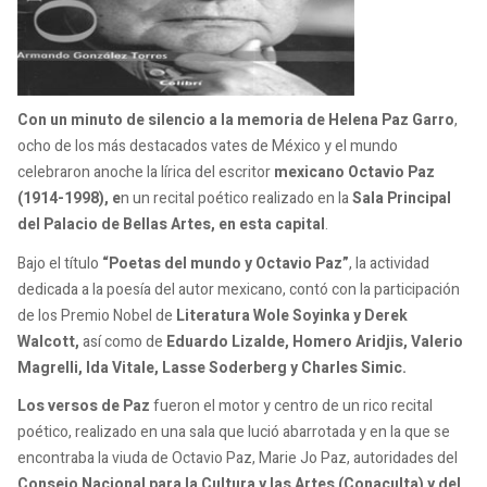
Con un minuto de silencio a la memoria de Helena Paz Garro
,
ocho de los más destacados vates de México y el mundo
celebraron anoche la lírica del escritor
mexicano Octavio Paz
(1914-1998), e
n un recital poético realizado en la
Sala Principal
del Palacio de Bellas Artes, en esta capital
.
Bajo el título
“Poetas del mundo y Octavio Paz”
, la actividad
dedicada a la poesía del autor mexicano, contó con la participación
de los Premio Nobel de
Literatura Wole Soyinka y Derek
Walcott,
así como de
Eduardo Lizalde, Homero Aridjis, Valerio
Magrelli, Ida Vitale, Lasse Soderberg y Charles Simic.
Los versos de Paz
fueron el motor y centro de un rico recital
poético, realizado en una sala que lució abarrotada y en la que se
encontraba la viuda de Octavio Paz, Marie Jo Paz, autoridades del
Consejo Nacional para la Cultura y las Artes (Conaculta) y del