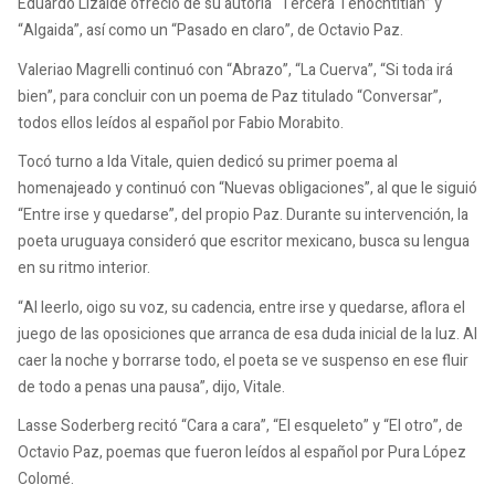
Eduardo Lizalde ofreció de su autoría “Tercera Tenochtitlan” y
“Algaida”, así como un “Pasado en claro”, de Octavio Paz.
Valeriao Magrelli continuó con “Abrazo”, “La Cuerva”, “Si toda irá
bien”, para concluir con un poema de Paz titulado “Conversar”,
todos ellos leídos al español por Fabio Morabito.
Tocó turno a Ida Vitale, quien dedicó su primer poema al
homenajeado y continuó con “Nuevas obligaciones”, al que le siguió
“Entre irse y quedarse”, del propio Paz. Durante su intervención, la
poeta uruguaya consideró que escritor mexicano, busca su lengua
en su ritmo interior.
“Al leerlo, oigo su voz, su cadencia, entre irse y quedarse, aflora el
juego de las oposiciones que arranca de esa duda inicial de la luz. Al
caer la noche y borrarse todo, el poeta se ve suspenso en ese fluir
de todo a penas una pausa”, dijo, Vitale.
Lasse Soderberg recitó “Cara a cara”, “El esqueleto” y “El otro”, de
Octavio Paz, poemas que fueron leídos al español por Pura López
Colomé.