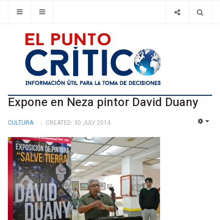
Expone en Neza pintor David Duany
CULTURA
CREATED: 30 JULY 2014
EMP