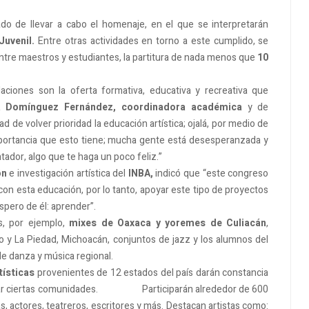
ado de llevar a cabo el homenaje, en el que se interpretarán
Juvenil.
Entre otras actividades en torno a este cumplido, se
ntre maestros y estudiantes, la partitura de nada menos que
10
alaciones son la oferta formativa, educativa y recreativa que
ia Domínguez Fernández, coordinadora académica
y de
 de volver prioridad la educación artística; ojalá, por medio de
portancia que esto tiene; mucha gente está desesperanzada y
tador, algo que te haga un poco feliz.”
ón
e investigación artística del
INBA,
indicó que “este congreso
on esta educación, por lo tanto, apoyar este tipo de proyectos
spero de él: aprender”.
s, por ejemplo,
mixes de Oaxaca y yoremes de Culiacán
,
o y La Piedad, Michoacán, conjuntos de jazz y los alumnos del
e danza y música regional.
tísticas
provenientes de 12 estados del país darán constancia
formar ciertas comunidades. Participarán alrededor de 600
s, actores, teatreros, escritores y más. Destacan artistas como: