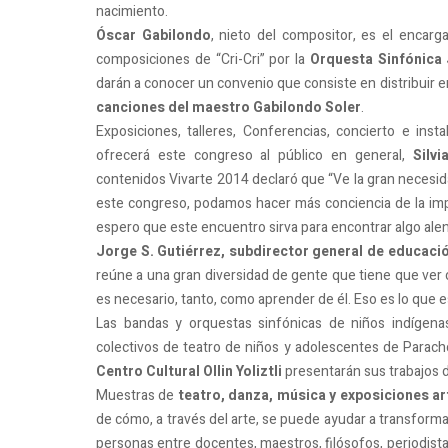
nacimiento.
Óscar Gabilondo
, nieto del compositor, es el encarg
composiciones de “Cri-Cri” por la
Orquesta Sinfónica 
darán a conocer un convenio que consiste en distribuir e
canciones del maestro Gabilondo Soler
.
Exposiciones, talleres, Conferencias, concierto e inst
ofrecerá este congreso al público en general,
Silv
contenidos Vivarte 2014 declaró que “Ve la gran necesidad
este congreso, podamos hacer más conciencia de la im
espero que este encuentro sirva para encontrar algo alen
Jorge S. Gutiérrez, subdirector general de educaci
reúne a una gran diversidad de gente que tiene que ver c
es necesario, tanto, como aprender de él. Eso es lo que e
Las bandas y orquestas sinfónicas de niños indígena
colectivos de teatro de niños y adolescentes de Parach
Centro Cultural Ollin Yoliztli
presentarán sus trabajos d
Muestras de
teatro, danza, música y exposiciones ar
de cómo, a través del arte, se puede ayudar a trans
personas entre docentes, maestros, filósofos, periodista