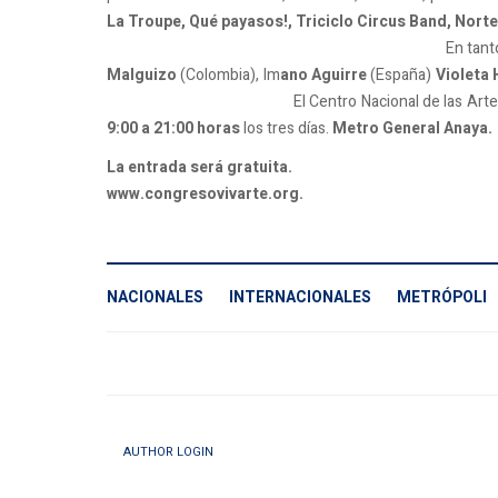
La Troupe, Qué payasos!, Triciclo Circus Band, Norte
En tanto, en la cultura estará
Malguizo
(Colombia), Im
ano Aguirre
(España)
Violeta
El Centro Nacional de las Artes CENART será 
9:00 a 21:00 horas
los tres días.
Metro General Anaya.
La entrada será gratuita.
www.congresovivarte.org.
NACIONALES
INTERNACIONALES
METRÓPOLI
AUTHOR LOGIN