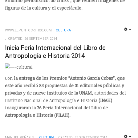
Binomio periodístico: 30 clicks”, que reunen imágenes de
figuras de la cultura y el espectáculo.
WWW.ELPUNTOCRITICO.COM
CULTURA
EMP
CREATED: 26 SEPTEMBER 2014
Inicia Feria Internacional del Libro de
Antropología e Historia 2014
Con
la entrega de los Premios “Antonio García Cubas”, que
este año recibió 83 propuestas de 31 editoriales públicas y
privadas y de nueve institutos de la UNAM,
autoridades del
Instituto Nacional de Antropología e Historia
(INAH)
inauguraron la 26 Feria Internacional del Libro de
Antropología e Historia (FILAH).
MANUEL PEÑAFIEL
CULTURA
CREATED: 25 SEPTEMBER 2014