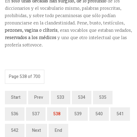
En
sólo unas décadas han surgido, de lo profundo
de los
diccionarios y el vocabulario mismo, palabras proscritas,
prohibidas, y sobre todo pecaminosas que sólo podían
pronunciarse en la clandestinidad. Pene, busto, testículos,
pezones, vagina o clítoris
, eran vocablos que estaban vedados,
reservados a los médicos
y uno que otro intelectual que las
profería sottovoce.
Page 538 of 700
Start
Prev
533
534
535
536
537
538
539
540
541
542
Next
End