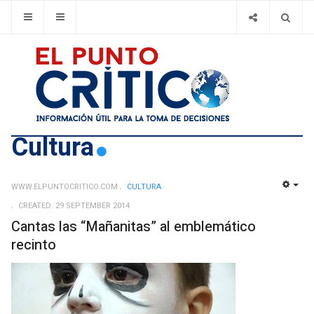
Cultura
WWW.ELPUNTOCRITICO.COM
CULTURA
EMP
CREATED: 29 SEPTEMBER 2014
Cantas las “Mañanitas” al emblemático
recinto