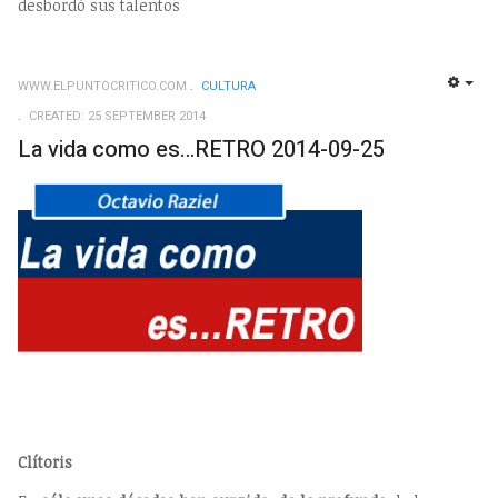
desbordó sus talentos
WWW.ELPUNTOCRITICO.COM
CULTURA
EMP
CREATED: 25 SEPTEMBER 2014
La vida como es…RETRO 2014-09-25
Clítoris