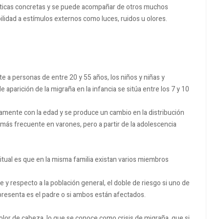
ísticas concretas y se puede acompañar de otros muchos
ilidad a estímulos externos como luces, ruidos u olores.
a personas de entre 20 y 55 años, los niños y niñas y
aparición de la migraña en la infancia se sitúa entre los 7 y 10
mente con la edad y se produce un cambio en la distribución
 más frecuente en varones, pero a partir de la adolescencia
tual es que en la misma familia existan varios miembros
y respecto a la población general, el doble de riesgo si uno de
 presenta es el padre o si ambos están afectados.
olor de cabeza, lo que se conoce como crisis de migraña, que si