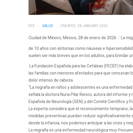
EFE
SALUD
CREATED: 28 JANUARY 2026
Ciudad de México, México, 28 de enero de 2026 ::: La m
de 10 años con síntomas como náuseas e hipersensibilida
suelen ser más breves que en los adultos, para brindar u
La Fundación Española para las Cefaleas (FECEF) ha elabo
las familias con menores afectados para que conozcan l
dolor intenso de cabeza.
“La migraña en niños y adolescentes es una enfermedad 
señala la doctora Nuria Pilar Riesco, autora del informe
Española de Neurología (SEN) y del Comité Científico y P
La experta considera que el reconocimiento temprano, la i
medidas preventivas pueden reducir significativamente su
desde la infancia, nos podemos anticipar a las crisis y mej
La migraña es una enfermedad neurológica muy frecuente,