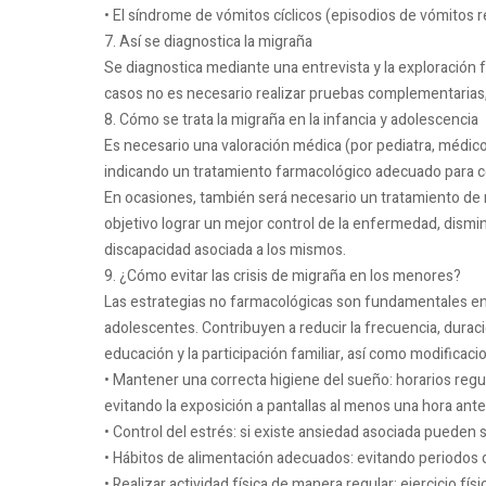
• El síndrome de vómitos cíclicos (episodios de vómitos 
7. Así se diagnostica la migraña
Se diagnostica mediante una entrevista y la exploración fí
casos no es necesario realizar pruebas complementarias, 
8. Cómo se trata la migraña en la infancia y adolescencia
Es necesario una valoración médica (por pediatra, médic
indicando un tratamiento farmacológico adecuado para con
En ocasiones, también será necesario un tratamiento de
objetivo lograr un mejor control de la enfermedad, dism
discapacidad asociada a los mismos.
9. ¿Cómo evitar las crisis de migraña en los menores?
Las estrategias no farmacológicas son fundamentales en 
adolescentes. Contribuyen a reducir la frecuencia, duració
educación y la participación familiar, así como modificac
• Mantener una correcta higiene del sueño: horarios regu
evitando la exposición a pantallas al menos una hora ante
• Control del estrés: si existe ansiedad asociada pueden se
• Hábitos de alimentación adecuados: evitando periodos
• Realizar actividad física de manera regular: ejercicio fís