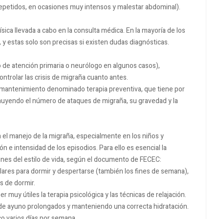
repetidos, en ocasiones muy intensos y malestar abdominal).
sica llevada a cabo en la consulta médica. En la mayoría de los
y estas solo son precisas si existen dudas diagnósticas.
o de atención primaria o neurólogo en algunos casos),
trolar las crisis de migraña cuanto antes.
 mantenimiento denominado terapia preventiva, que tiene por
inuyendo el número de ataques de migraña, su gravedad y la
el manejo de la migraña, especialmente en los niños y
n e intensidad de los episodios. Para ello es esencial la
iones del estilo de vida, según el documento de FECEC:
lares para dormir y despertarse (también los fines de semana),
s de dormir.
r muy útiles la terapia psicológica y las técnicas de relajación.
 de ayuno prolongados y manteniendo una correcta hidratación.
ico varios días por semana.