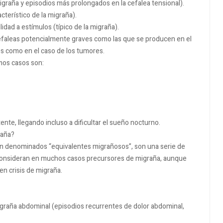
migraña y episodios más prolongados en la cefalea tensional).
acterístico de la migraña).
dad a estímulos (típico de la migraña).
cefaleas potencialmente graves como las que se producen en el
es como en el caso de los tumores.
mos casos son:
ente, llegando incluso a dificultar el sueño nocturno.
raña?
én denominados “equivalentes migrañosos”, son una serie de
 consideran en muchos casos precursores de migraña, aunque
n crisis de migraña.
igraña abdominal (episodios recurrentes de dolor abdominal,