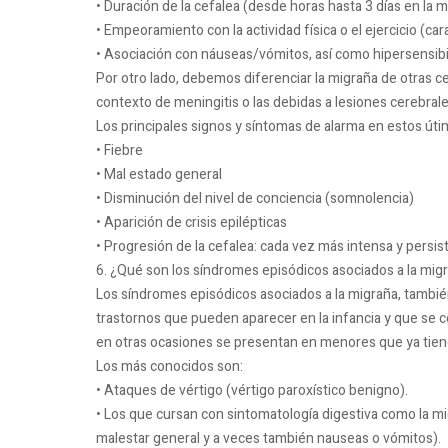
• Duración de la cefalea (desde horas hasta 3 días en la 
• Empeoramiento con la actividad física o el ejercicio (car
• Asociación con náuseas/vómitos, así como hipersensibili
Por otro lado, debemos diferenciar la migraña de otras 
contexto de meningitis o las debidas a lesiones cerebral
Los principales signos y síntomas de alarma en estos úti
• Fiebre
• Mal estado general
• Disminución del nivel de conciencia (somnolencia)
• Aparición de crisis epilépticas
• Progresión de la cefalea: cada vez más intensa y persist
6. ¿Qué son los síndromes episódicos asociados a la mig
Los síndromes episódicos asociados a la migraña, tambi
trastornos que pueden aparecer en la infancia y que se
en otras ocasiones se presentan en menores que ya tiene
Los más conocidos son:
• Ataques de vértigo (vértigo paroxístico benigno).
• Los que cursan con sintomatología digestiva como la m
malestar general y a veces también nauseas o vómitos).