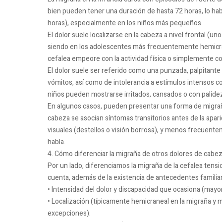
bien pueden tener una duración de hasta 72 horas, lo hab
horas), especialmente en los niños más pequeños.
El dolor suele localizarse en la cabeza a nivel frontal (u
siendo en los adolescentes más frecuentemente hemicrane
cefalea empeore con la actividad física o simplemente co
El dolor suele ser referido como una punzada, palpitant
vómitos, así como de intolerancia a estímulos intensos co
niños pueden mostrarse irritados, cansados o con palidez
En algunos casos, pueden presentar una forma de migrañ
cabeza se asocian síntomas transitorios antes de la apari
visuales (destellos o visión borrosa), y menos frecuente
habla.
4. Cómo diferenciar la migraña de otros dolores de cabe
Por un lado, diferenciamos la migraña de la cefalea ten
cuenta, además de la existencia de antecedentes familiare
• Intensidad del dolor y discapacidad que ocasiona (mayor
• Localización (típicamente hemicraneal en la migraña y 
excepciones).