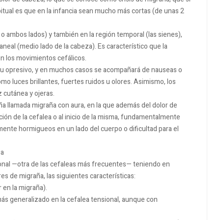
itual es que en la infancia sean mucho más cortas (de unas 2
no o ambos lados) y también en la región temporal (las sienes),
al (medio lado de la cabeza). Es característico que la
n los movimientos cefálicos.
e u opresivo, y en muchos casos se acompañará de nauseas o
mo luces brillantes, fuertes ruidos u olores. Asimismo, los
 cutánea y ojeras.
a llamada migraña con aura, en la que además del dolor de
ción de la cefalea o al inicio de la misma, fundamentalmente
mente hormigueos en un lado del cuerpo o dificultad para el
za
sional —otra de las cefaleas más frecuentes— teniendo en
s de migraña, las siguientes características:
 en la migraña).
más generalizado en la cefalea tensional, aunque con