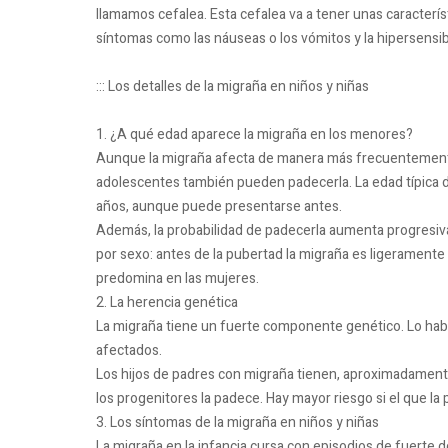
llamamos cefalea. Esta cefalea va a tener unas caracter
síntomas como las náuseas o los vómitos y la hipersensib
::: Los detalles de la migraña en niños y niñas
1. ¿A qué edad aparece la migraña en los menores?
Aunque la migraña afecta de manera más frecuentemente 
adolescentes también pueden padecerla. La edad típica de 
años, aunque puede presentarse antes.
Además, la probabilidad de padecerla aumenta progresiva
por sexo: antes de la pubertad la migraña es ligeramente
predomina en las mujeres.
2. La herencia genética
La migraña tiene un fuerte componente genético. Lo habi
afectados.
Los hijos de padres con migraña tienen, aproximadamente 
los progenitores la padece. Hay mayor riesgo si el que la
3. Los síntomas de la migraña en niños y niñas
La migraña en la infancia cursa con episodios de fuerte d