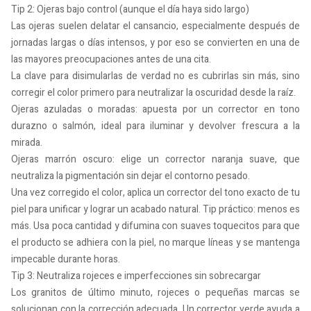
Tip 2: Ojeras bajo control (aunque el día haya sido largo)
Las ojeras suelen delatar el cansancio, especialmente después de
jornadas largas o días intensos, y por eso se convierten en una de
las mayores preocupaciones antes de una cita.
La clave para disimularlas de verdad no es cubrirlas sin más, sino
corregir el color primero para neutralizar la oscuridad desde la raíz.
Ojeras azuladas o moradas: apuesta por un corrector en tono
durazno o salmón, ideal para iluminar y devolver frescura a la
mirada.
Ojeras marrón oscuro: elige un corrector naranja suave, que
neutraliza la pigmentación sin dejar el contorno pesado.
Una vez corregido el color, aplica un corrector del tono exacto de tu
piel para unificar y lograr un acabado natural. Tip práctico: menos es
más. Usa poca cantidad y difumina con suaves toquecitos para que
el producto se adhiera con la piel, no marque líneas y se mantenga
impecable durante horas.
Tip 3: Neutraliza rojeces e imperfecciones sin sobrecargar
Los granitos de último minuto, rojeces o pequeñas marcas se
solucionan con la corrección adecuada. Un corrector verde ayuda a