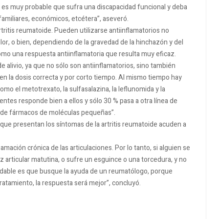
le, es muy probable que sufra una discapacidad funcional y deba
familiares, económicos, etcétera”, aseveró.
tritis reumatoide. Pueden utilizarse antiinflamatorios no
olor, o bien, dependiendo de la gravedad de la hinchazón y del
omo una respuesta antiinflamatoria que resulta muy eficaz.
 alivio, ya que no sólo son antiinflamatorios, sino también
en la dosis correcta y por corto tiempo. Al mismo tiempo hay
o el metotrexato, la sulfasalazina, la leflunomida y la
entes responde bien a ellos y sólo 30 % pasa a otra línea de
ón de fármacos de moléculas pequeñas”.
 que presentan los síntomas de la artritis reumatoide acuden a
ación crónica de las articulaciones. Por lo tanto, si alguien se
ez articular matutina, o sufre un esguince o una torcedura, y no
dable es que busque la ayuda de un reumatólogo, porque
tratamiento, la respuesta será mejor”, concluyó.