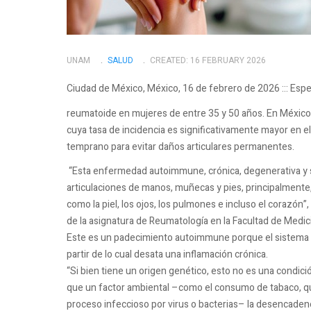
UNAM
SALUD
CREATED: 16 FEBRUARY 2026
Ciudad de México, México, 16 de febrero de 2026 ::: Espec
reumatoide en mujeres de entre 35 y 50 años. En Méxic
cuya tasa de incidencia es significativamente mayor en 
temprano para evitar daños articulares permanentes.
“Esta enfermedad autoimmune, crónica, degenerativa y si
articulaciones de manos, muñecas y pies, principalment
como la piel, los ojos, los pulmones e incluso el corazón”
de la asignatura de Reumatología en la Facultad de Medi
Este es un padecimiento autoimmune porque el sistema re
partir de lo cual desata una inflamación crónica.
“Si bien tiene un origen genético, esto no es una condició
que un factor ambiental –como el consumo de tabaco, que 
proceso infeccioso por virus o bacterias– la desencade