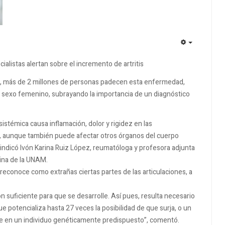
EMPTY
ialistas alertan sobre el incremento de artritis
o, más de 2 millones de personas padecen esta enfermedad,
el sexo femenino, subrayando la importancia de un diagnóstico
stémica causa inflamación, dolor y rigidez en las
e, aunque también puede afectar otros órganos del cuerpo
, indicó Ivón Karina Ruiz López, reumatóloga y profesora adjunta
cina de la UNAM.
conoce como extrañas ciertas partes de las articulaciones, a
n suficiente para que se desarrolle. Así pues, resulta necesario
potencializa hasta 27 veces la posibilidad de que surja, o un
ne en un individuo genéticamente predispuesto”, comentó.