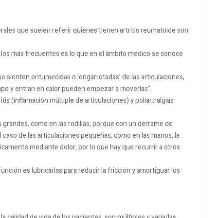
rales que suelen referir quienes tienen artritis reumatoide son
 los más frecuentes es lo que en el ámbito médico se conoce
e sienten entumecidas o 'engarrotadas’ de las articulaciones,
mpo y entran en calor pueden empezar a moverlas”.
is (inflamación múltiple de articulaciones) y poliartralgias
s grandes, como en las rodillas, porque con un derrame de
el caso de las articulaciones pequeñas, como en las manos, la
camente mediante dolor, por lo que hay que recurrir a otros
función es lubricarlas para reducir la fricción y amortiguar los
la calidad de vida de los pacientes, son múltiples y variadas.