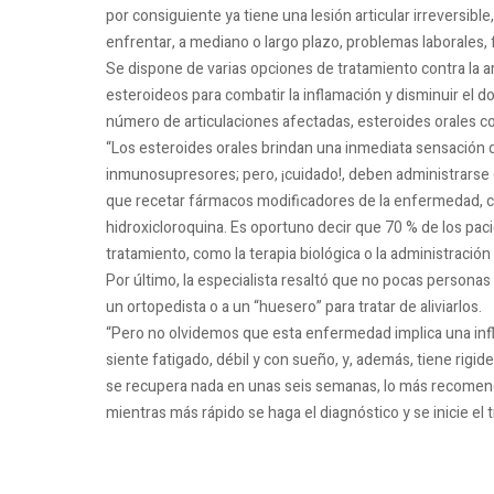
por consiguiente ya tiene una lesión articular irreversib
enfrentar, a mediano o largo plazo, problemas laborales, 
Se dispone de varias opciones de tratamiento contra la ar
esteroideos para combatir la inflamación y disminuir el d
número de articulaciones afectadas, esteroides orales c
“Los esteroides orales brindan una inmediata sensación de
inmunosupresores; pero, ¡cuidado!, deben administrarse 
que recetar fármacos modificadores de la enfermedad, com
hidroxicloroquina. Es oportuno decir que 70 % de los paci
tratamiento, como la terapia biológica o la administraci
Por último, la especialista resaltó que no pocas personas
un ortopedista o a un “huesero” para tratar de aliviarlos.
“Pero no olvidemos que esta enfermedad implica una inflam
siente fatigado, débil y con sueño, y, además, tiene rigid
se recupera nada en unas seis semanas, lo más recomen
mientras más rápido se haga el diagnóstico y se inicie el 