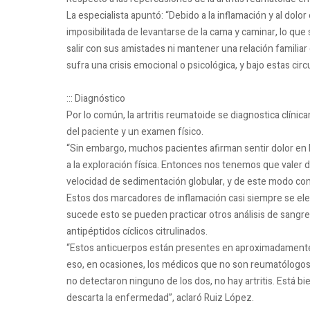
La especialista apuntó: “Debido a la inflamación y al dolor
imposibilitada de levantarse de la cama y caminar, lo que s
salir con sus amistades ni mantener una relación familiar 
sufra una crisis emocional o psicológica, y bajo estas ci
::: Diagnóstico
Por lo común, la artritis reumatoide se diagnostica clínic
del paciente y un examen físico.
“Sin embargo, muchos pacientes afirman sentir dolor en l
a la exploración física. Entonces nos tenemos que valer de 
velocidad de sedimentación globular, y de este modo com
Estos dos marcadores de inflamación casi siempre se el
sucede esto se pueden practicar otros análisis de sangre 
antipéptidos cíclicos citrulinados.
“Estos anticuerpos están presentes en aproximadamente 7
eso, en ocasiones, los médicos que no son reumatólogos c
no detectaron ninguno de los dos, no hay artritis. Está bie
descarta la enfermedad”, aclaró Ruiz López.