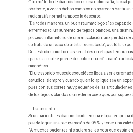
Otro método de diagnóstico es una radiografía, la cual p
obstante, a veces dichos cambios no aparecen hasta un a
radiografía normal tampoco la descarte.
“De todas maneras, un buen reumatólogo sí es capaz de ad
enfermedad, un aumento de tejidos blandos, una disminuc
proceso inflamatorio de una articulación, una pérdida de 
se trata de un caso de artritis reumatoide”, acotó la exper
Dos estudios mucho más sensibles en etapas tempranas 
gracias al cual se puede descubrir una inflamación articul
magnética.
“El ultrasonido musculoesquelético llega a ser extremad
estudios, siempre y cuando quien lo aplique sea un expe
pues con sus cortes muy pequeños de las articulaciones 
de los tejidos blandos o un edema óseo que, por supuesto
::: Tratamiento
Si un paciente es diagnosticado en una etapa temprana d
puede lograr una recuperación de 95 % y tener una calida
“A muchos pacientes ni siquiera se les nota que están en