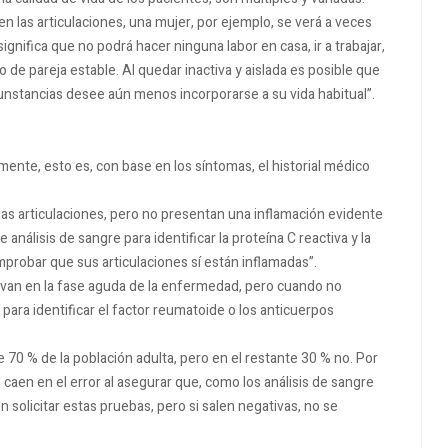
 en las articulaciones, una mujer, por ejemplo, se verá a veces
ignifica que no podrá hacer ninguna labor en casa, ir a trabajar,
o de pareja estable. Al quedar inactiva y aislada es posible que
rcunstancias desee aún menos incorporarse a su vida habitual”.
amente, esto es, con base en los síntomas, el historial médico
as articulaciones, pero no presentan una inflamación evidente
análisis de sangre para identificar la proteína C reactiva y la
probar que sus articulaciones sí están inflamadas”.
evan en la fase aguda de la enfermedad, pero cuando no
para identificar el factor reumatoide o los anticuerpos
0 % de la población adulta, pero en el restante 30 % no. Por
aen en el error al asegurar que, como los análisis de sangre
n solicitar estas pruebas, pero si salen negativas, no se