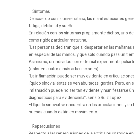
::: Síntomas
De acuerdo con la universitaria, las manifestaciones gene
fatiga, debilidad y sueño.
En relación con los síntomas propiamente dichos, uno de
como rigidez articular matutina.
“Las personas declaran que al despertar en las mañanas s
en especial de las manos, y que sólo cuando pasa un tie
Asimismo, un individuo con este mal experimenta poliartrit
(dolor en cuatro o más articulaciones).
“La inflamación puede ser muy evidente en articulacione
líquido sinovial éstas se ven abultadas, gordas. Pero, en 
inflamación puede no ser tan evidente y manifestarse úni
diagnósticos para evidenciarla”, señaló Ruiz López.
El líquido sinovial se encuentra en las articulaciones y su 
huesos cuando están en movimiento.
::: Repercusiones
Respecto a las repercusiones de la artritis reumatoide en 