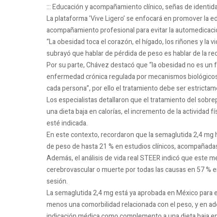
::: Educación y acompañamiento clínico, señas de identid
La plataforma 'Vive Ligero’ se enfocará en promover la ed
acompañamiento profesional para evitar la automedicaci
“La obesidad toca el corazón, el hígado, los riñones y la v
subrayó que hablar de pérdida de peso es hablar de la rec
Por su parte, Chávez destacó que “la obesidad no es un f
enfermedad crónica regulada por mecanismos biológicos
cada persona”, por ello el tratamiento debe ser estrictam
Los especialistas detallaron que el tratamiento del sobr
una dieta baja en calorías, el incremento de la actividad f
esté indicada.
En este contexto, recordaron que la semaglutida 2,4 mg
de peso de hasta 21 % en estudios clínicos, acompañada
Además, el análisis de vida real STEER indicó que este 
cerebrovascular o muerte por todas las causas en 57 % e
sesión.
La semaglutida 2,4 mg está ya aprobada en México para e
menos una comorbilidad relacionada con el peso, y en a
indicación médica como complemento a una dieta baja en c