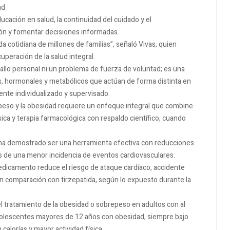
ad
ucación en salud, la continuidad del cuidado y el
ón y fomentar decisiones informadas.
ida cotidiana de millones de familias”, señaló Vivas, quien
uperación de la salud integral.
allo personal ni un problema de fuerza de voluntad; es una
, hormonales y metabólicos que actúan de forma distinta en
ente individualizado y supervisado.
epeso y la obesidad requiere un enfoque integral que combine
ísica y terapia farmacológica con respaldo científico, cuando
 ha demostrado ser una herramienta efectiva con reducciones
s de una menor incidencia de eventos cardiovasculares.
medicamento reduce el riesgo de ataque cardíaco, accidente
n comparación con tirzepatida, según lo expuesto durante la
l tratamiento de la obesidad o sobrepeso en adultos con al
dolescentes mayores de 12 años con obesidad, siempre bajo
alorías y mayor actividad física.