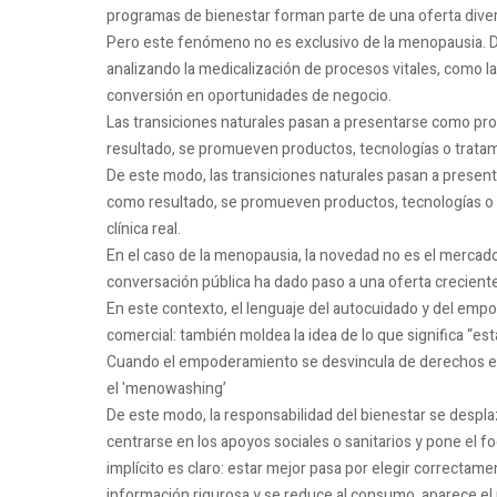
programas de bienestar forman parte de una oferta diver
Pero este fenómeno no es exclusivo de la menopausia. De 
analizando la medicalización de procesos vitales, como l
conversión en oportunidades de negocio.
Las transiciones naturales pasan a presentarse como pro
resultado, se promueven productos, tecnologías o tratam
De este modo, las transiciones naturales pasan a present
como resultado, se promueven productos, tecnologías o
clínica real.
En el caso de la menopausia, la novedad no es el mercado,
conversación pública ha dado paso a una oferta creciente
En este contexto, el lenguaje del autocuidado y del emp
comercial: también moldea la idea de lo que significa “es
Cuando el empoderamiento se desvincula de derechos e 
el 'menowashing’
De este modo, la responsabilidad del bienestar se desplaz
centrarse en los apoyos sociales o sanitarios y pone el f
implícito es claro: estar mejor pasa por elegir correct
información rigurosa y se reduce al consumo, aparece e