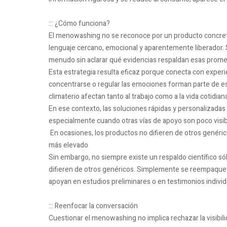
::: ¿Cómo funciona?
El menowashing no se reconoce por un producto concreto
lenguaje cercano, emocional y aparentemente liberador. Se
menudo sin aclarar qué evidencias respaldan esas prome
Esta estrategia resulta eficaz porque conecta con experie
concentrarse o regular las emociones forman parte de es
climaterio afectan tanto al trabajo como a la vida cotidian
En ese contexto, las soluciones rápidas y personalizadas
especialmente cuando otras vías de apoyo son poco visib
En ocasiones, los productos no difieren de otros genér
más elevado
Sin embargo, no siempre existe un respaldo científico só
difieren de otros genéricos. Simplemente se reempaquet
apoyan en estudios preliminares o en testimonios indivi
::: Reenfocar la conversación
Cuestionar el menowashing no implica rechazar la visibi