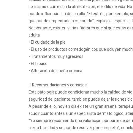
Lo mismo ocurre con la alimentación, el estilo de vida. N
puede influir para su desarrollo. “El estrés, por ejemplo
que puede empeorarlo o mejorarlo”, explica el especialist
No obstante, existen varios factores que sí que están di
adulta:
• El cuidado de la piel
• El uso de productos comedogénicos que ocluyen mucho
• Tratamientos muy agresivos
• El tabaco
• Alteración de sueño crónica
::: Recomendaciones y consejos
Esta patología puede condicionar mucho la calidad de vid
seguridad del paciente, también puede dejar lesiones cicat
A pesar de ello, hoy en día existe un gran arsenal terap
acudir cuanto antes a un especialista dermatológico, adem
“Yo siempre recomiendo una valoración por parte de derm
cierta facilidad y se puede resolver por completo”, concl