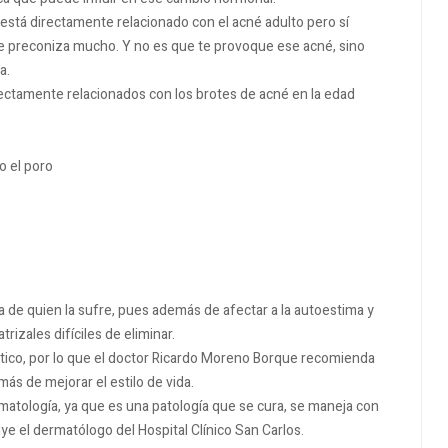
o está directamente relacionado con el acné adulto pero sí
, se preconiza mucho. Y no es que te provoque ese acné, sino
a.
rectamente relacionados con los brotes de acné en la edad
 el poro
a de quien la sufre, pues además de afectar a la autoestima y
rizales difíciles de eliminar.
éutico, por lo que el doctor Ricardo Moreno Borque recomienda
ás de mejorar el estilo de vida.
atología, ya que es una patología que se cura, se maneja con
uye el dermatólogo del Hospital Clínico San Carlos.