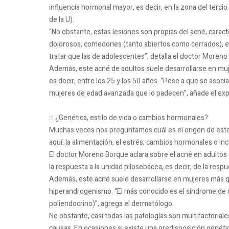
influencia hormonal mayor, es decir, en la zona del terci
de la U).
“No obstante, estas lesiones son propias del acné, carac
dolorosos, comedones (tanto abiertos como cerrados), etc
tratar que las de adolescentes”, detalla el doctor Moreno
Además, este acné de adultos suele desarrollarse en muj
es decir, entre los 25 y los 50 años. “Pese a que se asoci
mujeres de edad avanzada que lo padecen”, añade el exp
::: ¿Genética, estilo de vida o cambios hormonales?
Muchas veces nos preguntamos cuál es el origen de esto
aquí: la alimentación, el estrés, cambios hormonales o in
El doctor Moreno Borque aclara sobre el acné en adulto
la respuesta a la unidad pilosebácea, es decir, de la resp
Además, este acné suele desarrollarse en mujeres más qu
hiperandrogenismo. “El más conocido es el síndrome de o
poliendocrino)”, agrega el dermatólogo.
No obstante, casi todas las patologías son multifactoriale
causas. En ocasiones si existe una predisposición genéti