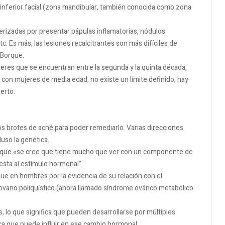
o inferior facial (zona mandibular, también conocida como zona
terizadas por presentar pápulas inflamatorias, nódulos
. Es más, las lesiones recalcitrantes son más difíciles de
 Borque.
eres que se encuentran entre la segunda y la quinta década,
a con mujeres de media edad, no existe un límite definido, hay
erto.
s brotes de acné para poder remediarlo. Varias direcciones
cluso la genética.
s que «se cree que tiene mucho que ver con un componente de
uesta al estímulo hormonal”.
e en hombres por la evidencia de su relación con el
vario poliquístico (ahora llamado síndrome ovárico metabólico
s, lo que significa que pueden desarrollarse por múltiples
ca que puede influir en ese cambio hormonal.