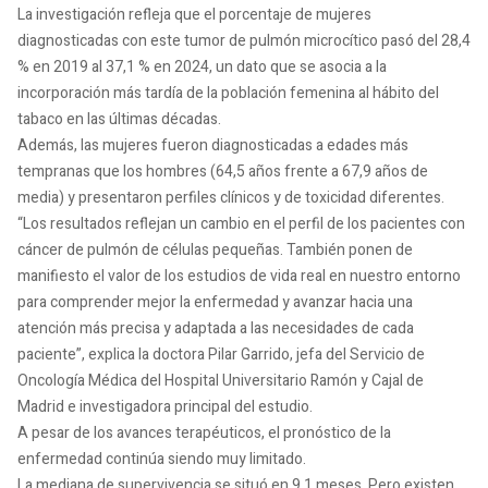
La investigación refleja que el porcentaje de mujeres
diagnosticadas con este tumor de pulmón microcítico pasó del 28,4
% en 2019 al 37,1 % en 2024, un dato que se asocia a la
incorporación más tardía de la población femenina al hábito del
tabaco en las últimas décadas.
Además, las mujeres fueron diagnosticadas a edades más
tempranas que los hombres (64,5 años frente a 67,9 años de
media) y presentaron perfiles clínicos y de toxicidad diferentes.
“Los resultados reflejan un cambio en el perfil de los pacientes con
cáncer de pulmón de células pequeñas. También ponen de
manifiesto el valor de los estudios de vida real en nuestro entorno
para comprender mejor la enfermedad y avanzar hacia una
atención más precisa y adaptada a las necesidades de cada
paciente”, explica la doctora Pilar Garrido, jefa del Servicio de
Oncología Médica del Hospital Universitario Ramón y Cajal de
Madrid e investigadora principal del estudio.
A pesar de los avances terapéuticos, el pronóstico de la
enfermedad continúa siendo muy limitado.
La mediana de supervivencia se situó en 9,1 meses. Pero existen