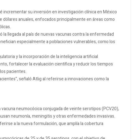
vé incrementar su inversión en investigación clínica en México
 de dólares anuales, enfocados principalmente en áreas como
licas.
la llegada al país de nuevas vacunas contra la enfermedad
 benefician especialmente a poblaciones vulnerables, como los
toria y la incorporación de la inteligencia artificial
o, fortalecer la evaluación científica y reducir los tiempos
los pacientes.
entes”, señaló Atlig al referirse a innovaciones como la
la vacuna neumocócica conjugada de veinte serotipos (PCV20),
causan neumonía, meningitis y otras enfermedades invasivas.
ferirse a la nueva formulación, que amplía la cobertura
umocócicas de 25 y de 35 serotipos, con el objetivo de