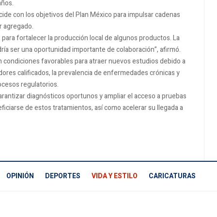
años.
cide con los objetivos del Plan México para impulsar cadenas
or agregado.
para fortalecer la producción local de algunos productos. La
ía ser una oportunidad importante de colaboración”, afirmó.
on condiciones favorables para atraer nuevos estudios debido a
adores calificados, la prevalencia de enfermedades crónicas y
ocesos regulatorios.
garantizar diagnósticos oportunos y ampliar el acceso a pruebas
ficiarse de estos tratamientos, así como acelerar su llegada a
OPINIÓN
DEPORTES
VIDA Y ESTILO
CARICATURAS