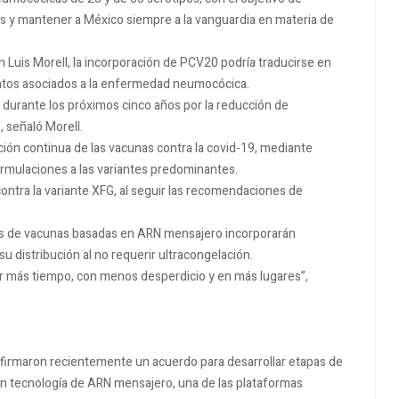
es y mantener a México siempre a la vanguardia en materia de
n Luis Morell, la incorporación de PCV20 podría traducirse en
entos asociados a la enfermedad neumocócica.
 durante los próximos cinco años por la reducción de
 señaló Morell.
ción continua de las vacunas contra la covid-19, mediante
rmulaciones a las variantes predominantes.
 contra la variante XFG, al seguir las recomendaciones de
es de vacunas basadas en ARN mensajero incorporarán
u distribución al no requerir ultracongelación.
or más tiempo, con menos desperdicio y en más lugares”,
o firmaron recientemente un acuerdo para desarrollar etapas de
en tecnología de ARN mensajero, una de las plataformas