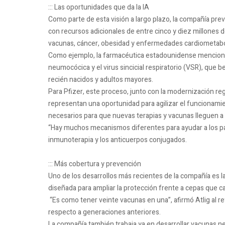
::: Las oportunidades que da la IA
Como parte de esta visión a largo plazo, la compañía pre
con recursos adicionales de entre cinco y diez millones
vacunas, cáncer, obesidad y enfermedades cardiometabó
Como ejemplo, la farmacéutica estadounidense mencionó 
neumocócica y el virus sincicial respiratorio (VSR), que
recién nacidos y adultos mayores.
Para Pfizer, este proceso, junto con la modernización regula
representan una oportunidad para agilizar el funcionamient
necesarios para que nuevas terapias y vacunas lleguen a 
“Hay muchos mecanismos diferentes para ayudar a los paci
inmunoterapia y los anticuerpos conjugados.
::: Más cobertura y prevención
Uno de los desarrollos más recientes de la compañía es 
diseñada para ampliar la protección frente a cepas que 
“Es como tener veinte vacunas en una”, afirmó Atlig al re
respecto a generaciones anteriores.
La compañía también trabaja ya en desarrollar vacunas ne