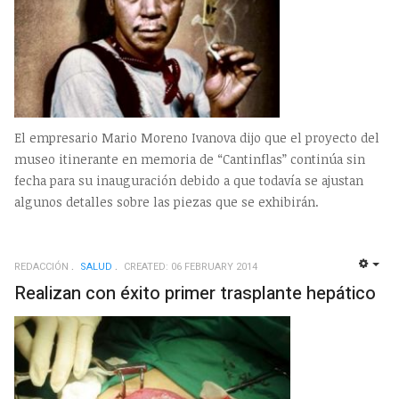
El empresario Mario Moreno Ivanova dijo que el proyecto del
museo itinerante en memoria de “Cantinflas” continúa sin
fecha para su inauguración debido a que todavía se ajustan
algunos detalles sobre las piezas que se exhibirán.
REDACCIÓN
SALUD
CREATED: 06 FEBRUARY 2014
EMP
Realizan con éxito primer trasplante hepático