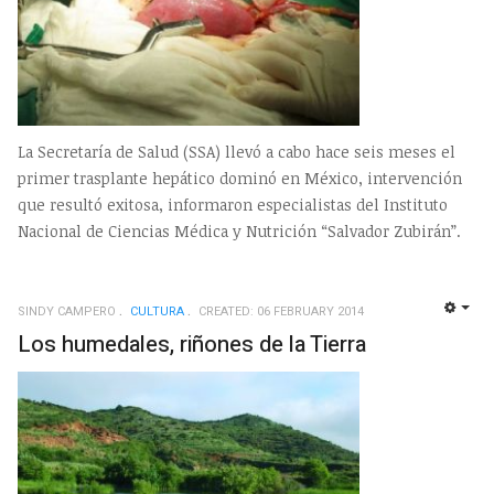
La Secretaría de Salud (SSA) llevó a cabo hace seis meses el
primer trasplante hepático dominó en México, intervención
que resultó exitosa, informaron especialistas del Instituto
Nacional de Ciencias Médica y Nutrición “Salvador Zubirán”.
SINDY CAMPERO
CULTURA
CREATED: 06 FEBRUARY 2014
EMP
Los humedales, riñones de la Tierra