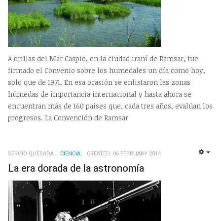
A orillas del Mar Caspio, en la ciudad iraní de Ramsar, fue
firmado el Convenio sobre los humedales un día como hoy,
solo que de 1971. En esa ocasión se enlistaron las zonas
húmedas de importancia internacional y hasta ahora se
encuentran más de 160 países que, cada tres años, evalúan los
progresos. La Convención de Ramsar
SERGIO QUESADA
CIENCIA
CREATED: 06 FEBRUARY 2014
EMP
La era dorada de la astronomía