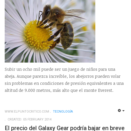
Subir un ocho mil puede ser un juego de niños para una
abeja. Aunque parezca increíble, los abejorros pueden volar
sin problemas en condiciones de presión equivalentes a una
altitud de 9.000 metros, más alto que el monte Everest.
WWW.ELPUNTOCRITICO.COM
TECNOLOGÍ­A
EMP
CREATED: 05 FEBRUARY 2014
El precio del Galaxy Gear podría bajar en breve