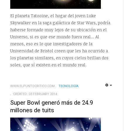
El planeta Tatooine, el hogar del joven Luke
Skywalker en la saga galáctica de Star Wars, podría
haberse formado muy lejos de su ubicación en el
Universo, si es que ese mundo fuera real... Al
menos, eso es lo que investigadores de la
Universidad de Bristol creen que les ha ocurrido a
los planetas similares, en cuyos cielos brillan dos
soles, que sí existen en el mundo real.
WWW.ELPUNTOCRITICO.COM
TECNOLOGÍ­A
EMPTY
EMPTY
CREATED: 03 FEBRUARY 2014
Super Bowl generó más de 24.9
millones de tuits