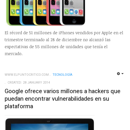
El récord de 51 millones de iPhones vendidos por Apple en el
trimestre terminado al 28 de diciembre no alcanzó las
expectativas de 55 millones de unidades que tenía el
mercado.
WWW.ELPUNTOCRITICO.COM
TECNOLOGÍ­A
EMP
CREATED: 28 JANUARY 2014
Google ofrece varios millones a hackers que
puedan encontrar vulnerabilidades en su
plataforma