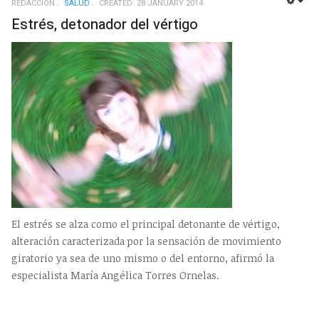
REDACCIÓN
SALUD
CREATED: 28 JANUARY 2014
EMP
Estrés, detonador del vértigo
El estrés se alza como el principal detonante de vértigo,
alteración caracterizada por la sensación de movimiento
giratorio ya sea de uno mismo o del entorno, afirmó la
especialista María Angélica Torres Ornelas.