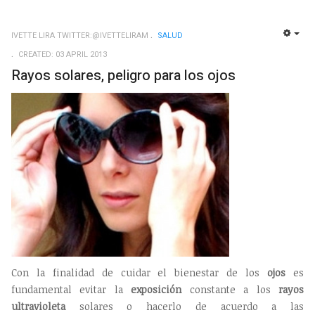
IVETTE LIRA TWITTER:@IVETTELIRAM
SALUD
EMP
CREATED: 03 APRIL 2013
Rayos solares, peligro para los ojos
Con la finalidad de cuidar el bienestar de los
ojos
es
fundamental evitar la
exposición
constante a los
rayos
ultravioleta
solares o hacerlo de acuerdo a las