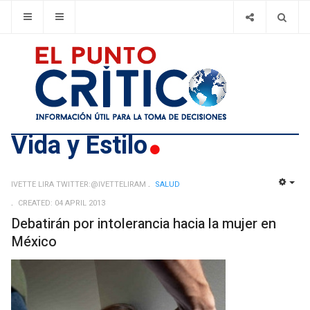
Vida y Estilo
IVETTE LIRA TWITTER:@IVETTELIRAM
SALUD
EMP
CREATED: 04 APRIL 2013
Debatirán por intolerancia hacia la mujer en
México