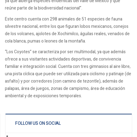
ya que alberga especies endémicas del valle de México y que
reúne parte de la biodiversidad nacional”.
Este centro cuenta con 298 animales de 51 especies de fauna
silvestre nacional, entre los que figuran lobos mexicanos, conejos
de los volcanes, ajolotes de Xochimilco, águilas reales, venados de
cola blanca, pumas o leones de la montaña.
“Los Coyotes” se caracteriza por ser multimodal, ya que además
ofrece a sus visitantes actividades deportivas, de convivencia
familiar e integración social. Cuenta con tres gimnasios al aire libre,
una pista cíclica que puede ser utilizada para ciclismo y patinaje (de
asfalto) y por corredores (con camino de tezontle), además de
palapas, área de juegos, zonas de campismo, área de educación
ambiental y de exposiciones temporales.
FOLLOW US ON SOCIAL