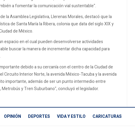
mbién a fomentar la comunicación vial sustentable".
de la Asamblea Legislativa, Llerenas Morales, destacó que la
stica de Santa María la Ribera, colonia que data del siglo XIX y
a Ciudad de México.
e un espacio en el cual pueden desenvolverse actividades
ensable buscar la manera de incrementar dicha capacidad para
.
 importante debido a su cercanía con el centro de la Ciudad de
el Circuito Interior Norte, la avenida México-Tacuba y la avenida
ito importante, además de ser un punto intermedio entre
, Metrobús y Tren Suburbano", concluyó el legislador.
OPINIÓN
DEPORTES
VIDA Y ESTILO
CARICATURAS