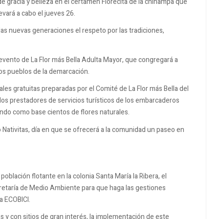
de gracia y belleza en el certamen Florecita de la chinampa que
evará a cabo el jueves 26.
as nuevas generaciones el respeto por las tradiciones,
l evento de La Flor más Bella Adulta Mayor, que congregará a
os pueblos de la demarcación.
ales gratuitas preparadas por el Comité de La Flor más Bella del
 los prestadores de servicios turísticos de los embarcaderos
zando como base cientos de flores naturales.
 Nativitas, día en que se ofrecerá a la comunidad un paseo en
 población flotante en la colonia Santa María la Ribera, el
cretaría de Medio Ambiente para que haga las gestiones
ma ECOBICI.
as y con sitios de gran interés, la implementación de este