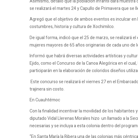
Asimismo, detalló que la población infantil dará muestra 
se realizará el martes 24 y Capullo de Primavera que se ll
Agregó que el objetivo de ambos eventos es inculcar en l
costumbres, historia y cultura de Xochimilco.
De igual forma, indicó que el 25 de marzo, se realizará e
mujeres mayores de 65 años originarias de cada uno de l
Informó que habrá diversas actividades artísticas y cultur
Ejido, como el Concurso de la Canoa Alegórica en el cual,
participarán en la elaboración de coloridos diseños utili
Este concurso se realizará el viernes 27 en el Embarcado
trajinera sin costo.
En Cuauhtémoc
Con la finalidad incentivar la movilidad de los habitantes y
diputado Vidal Llerenas Morales hizo un llamado a la Se
necesarias y se incluya a esta colonia dentro del progra
“En Santa María la Ribera una de las colonias más céntric