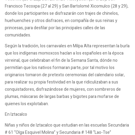
Francisco Tecoxpa (27 al 29) y San Bartolomé Xicomulco (28 y 29),
donde los participantes se disfrazarán con trajes de chinelos,
huehuenches y otros disfraces, en compañía de sus reinas y
princesas, para desfilar por las principales calles de las
comunidades.
Según la tradición, los carnavales en Milpa Alta representan la burla
que los indígenas momoxcos hacían a los españoles en la época
virreinal, que celebraban el fin de la Semana Santa, dónde no
permitían que los nativos formaran parte, por tal motivo los
originarios tomaron de pretexto ceremonias del calendario solar,
para realizar su propia festividad en la que ridiculizaban a sus
conquistadores, disfrazándose de mujeres, con sombreros de
plumas, máscaras de largas barbas y bigotes para mofarse de
quienes los explotaban.
En Iztacalco
Niñas y niños de Iztacalco que estudian en las escuelas Secundaria
# 61 “Olga Esquivel Molina” y Secundaria # 148 “Lao-Tse”