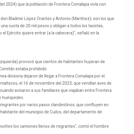
 del 2024) que la población de Frontera Comalapa vivía con
s don Bladimir López Orantes y Antonio (Martínez); son los que
una cuota de 20 mil pesos y obligan a todos los taxistas,
el Ejército quiere entrar (a la cabecera)", señaló en la
zquierda) provocó que cientos de habitantes huyeran de
Comitán estaba prohibido.
nea divisoria dejaron de llegar a Frontera Comalapa por el
emaltecos, el 16 de noviembre del 2023, que vendían aves de
e cuando avisaron a sus familiares que viajaban entre Frontera
de huéspedes.
 migrantes por varios pasos clandestinos, que confluyen en
 habitante del municipio de Cuilco, del departamento de
noches los camiones llenos de migrantes", contó el hombre