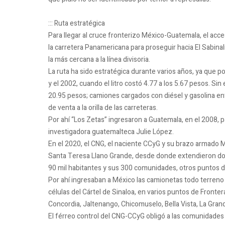
::: Ruta estratégica
Para llegar al cruce fronterizo México-Guatemala, el acc
la carretera Panamericana para proseguir hacia El Sabinal
la más cercana a la línea divisoria.
La ruta ha sido estratégica durante varios años, ya que p
y el 2002, cuando el litro costó 4.77 a los 5.67 pesos. Sin
20.95 pesos; camiones cargados con diésel y gasolina en
de venta a la orilla de las carreteras.
Por ahí “Los Zetas” ingresaron a Guatemala, en el 2008, par
investigadora guatemalteca Julie López.
En el 2020, el CNG, el naciente CCyG y su brazo armado Ma
Santa Teresa Llano Grande, desde donde extendieron dom
90 mil habitantes y sus 300 comunidades, otros puntos de
Por ahí ingresaban a México las camionetas todo terreno
células del Cártel de Sinaloa, en varios puntos de Front
Concordia, Jaltenango, Chicomuselo, Bella Vista, La Grande
El férreo control del CNG-CCyG obligó a las comunidades 