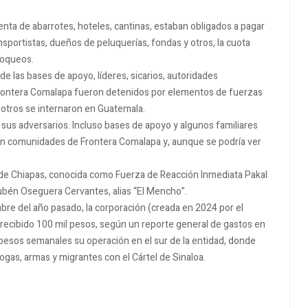
enta de abarrotes, hoteles, cantinas, estaban obligados a pagar
sportistas, dueños de peluquerías, fondas y otros, la cuota
bloqueos.
de las bases de apoyo, líderes, sicarios, autoridades
Frontera Comalapa fueron detenidos por elementos de fuerzas
y otros se internaron en Guatemala.
us adversarios. Incluso bases de apoyo y algunos familiares
en comunidades de Frontera Comalapa y, aunque se podría ver
te de Chiapas, conocida como Fuerza de Reacción Inmediata Pakal
ubén Oseguera Cervantes, alias “El Mencho”.
bre del año pasado, la corporación (creada en 2024 por el
recibido 100 mil pesos, según un reporte general de gastos en
e pesos semanales su operación en el sur de la entidad, donde
drogas, armas y migrantes con el Cártel de Sinaloa.