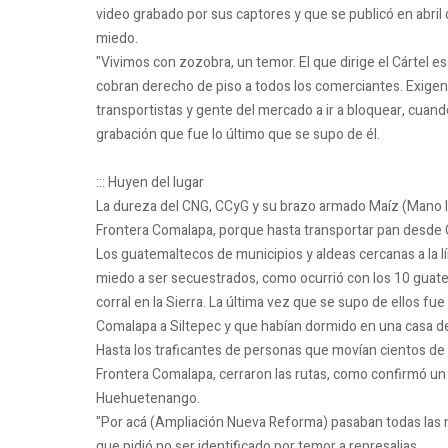
video grabado por sus captores y que se publicó en abril
miedo.
"Vivimos con zozobra, un temor. El que dirige el Cártel e
cobran derecho de piso a todos los comerciantes. Exigen 
transportistas y gente del mercado a ir a bloquear, cuando 
grabación que fue lo último que se supo de él.
::: Huyen del lugar
La dureza del CNG, CCyG y su brazo armado Maíz (Mano I
Frontera Comalapa, porque hasta transportar pan desde 
Los guatemaltecos de municipios y aldeas cercanas a la lí
miedo a ser secuestrados, como ocurrió con los 10 guat
corral en la Sierra. La última vez que se supo de ellos fu
Comalapa a Siltepec y que habían dormido en una casa 
Hasta los traficantes de personas que movían cientos de
Frontera Comalapa, cerraron las rutas, como confirmó un
Huehuetenango.
"Por acá (Ampliación Nueva Reforma) pasaban todas las 
que pidió no ser identificado por temor a represalias.