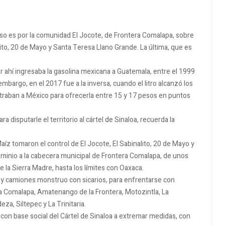
eso es por la comunidad El Jocote, de Frontera Comalapa, sobre
ito, 20 de Mayo y Santa Teresa Llano Grande. La última, que es
or ahí ingresaba la gasolina mexicana a Guatemala, entre el 1999
 embargo, en el 2017 fue a la inversa, cuando el litro alcanzó los
traban a México para ofrecerla entre 15 y 17 pesos en puntos
a disputarle el territorio al cártel de Sinaloa, recuerda la
íz tomaron el control de El Jocote, El Sabinalito, 20 de Mayo y
inio a la cabecera municipal de Frontera Comalapa, de unos
 la Sierra Madre, hasta los límites con Oaxaca.
 y camiones monstruo con sicarios, para enfrentarse con
era Comalapa, Amatenango de la Frontera, Motozintla, La
za, Siltepec y La Trinitaria.
con base social del Cártel de Sinaloa a extremar medidas, con