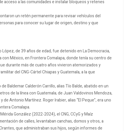
 de acceso a las comunidades e instalar bloqueos y retenes
montaron un retén permanente para revisar vehículos del
personas para conocer su lugar de origen, destino y que
o López, de 39 años de edad, fue detenido en La Democracia,
ria con México, en Frontera Comalapa, donde tenía su centro de
rque durante más de cuatro años vivieron atemorizados y
amilitar del CNG-Cártel Chiapas y Guatemala, a la que
 de Baldemar Calderón Carrillo, alias Tío Balde, abatido en un
etros de la línea con Guatemala; de Juan Valdovinos Mendoza,
 y de Antonio Martínez. Roger Irabier, alias “El Peque”, era uno
rontera Comalapa.
o Mérida González (2022-2024), el CNG, CCyG y Maíz
imentación de calles, levantaban canchas, domos y otros, a
 Orantes, que administraban sus hijos, según informes de