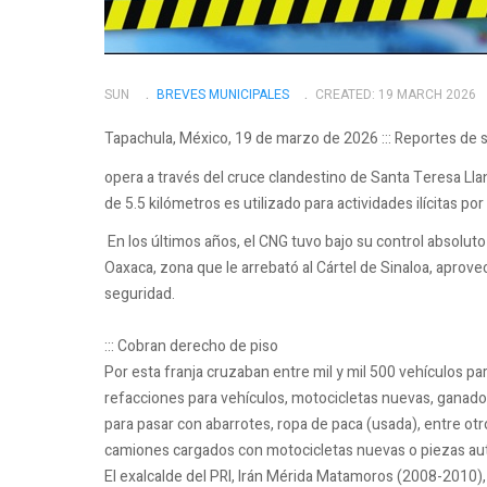
SUN
BREVES MUNICIPALES
CREATED: 19 MARCH 2026
Tapachula, México, 19 de marzo de 2026 ::: Reportes de 
opera a través del cruce clandestino de Santa Teresa L
de 5.5 kilómetros es utilizado para actividades ilícitas po
En los últimos años, el CNG tuvo bajo su control absoluto
Oaxaca, zona que le arrebató al Cártel de Sinaloa, aprov
seguridad.
::: Cobran derecho de piso
Por esta franja cruzaban entre mil y mil 500 vehículos pa
refacciones para vehículos, motocicletas nuevas, ganado
para pasar con abarrotes, ropa de paca (usada), entre otr
camiones cargados con motocicletas nuevas o piezas aut
El exalcalde del PRI, Irán Mérida Matamoros (2008-2010),