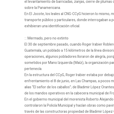
el levantamiento de barricadas, zanjas, cierre de plumas
sobre la Panamericana.
En El Jocote, los leales al CNG-CCyG hicieron lo mismo, 
transporte público y particulares, donde interrogaban a 
exhibieran una identificación oficial.
::: Mermado, pero no extinto
El 30 de septiembre pasado, cuando Roger Irabier Robler
Guatemala, un poblado a 15 kilómetros de la línea diviso
operaciones, algunos pobladores lloraron de alegría, po
sometidos por Mano Izquierda (Maíz), la organización par
pertenecía.
En la estructura del CCyG, Roger Irabier estaba por debajo
enfrentamiento el 8 de junio, en Las Champas, a pocos m
alias “El señor de los caballos”; de Bladimir López Orantes
de los mandos operativos en la cabecera municipal de F
En el gobierno municipal del morenista Roberto Alejand
controlaron la Policía Municipal y hacían obras como pav
través de las constructoras propiedad de Bladimir López