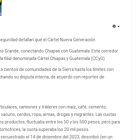
EMPTY
seguridad detallan que el Cártel Nueva Generación
lano Grande, conectando Chiapas con Guatemala. Este corredor
r la filial denominada Cártel Chiapas y Guatemala (CCyG).
 a cientos de comunidades de la Sierra hasta los límites con
echando su disputa interna, de acuerdo con reportes de
rticulares, camiones y tráileres con maíz, café, cemento,
 vacuno, cerdos, ropa, armas, drogas y migrantes. Las cuotas
os productos, fluctuaba entre los 50 y los 500 pesos, pero para
omotrices, la cuota superaba los 20 mil pesos.
 secuestrado el 14 de diciembre del 2023, describió (en un