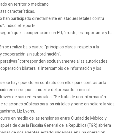
ado en territorio mexicano.
tas características.
o han participado directamente en ataques letales contra
", indicó el reporte.
aseguró que la cooperación con EU, "existe, es importante y ha
se realiza bajo cuatro "principios claros: respeto a la
y cooperación sin subordinación".
s operativas "corresponden exclusivamente a las autoridades
ooperación bilateral al intercambio de información y los
se se haya puesto en contacto con ellos para contrastar la
ción en curso por la muerte del presunto criminal.
 través de sus redes sociales: "Se trata de una información
relaciones públicas para los cárteles y pone en peligro la vida
ganismo, Liz Lyons.
ocurre en medio de las tensiones entre Ciudad de México y
spués de que la Fiscalía General de la República (FGR) abriera
semanas de dos agentes estadounidenses en una operación