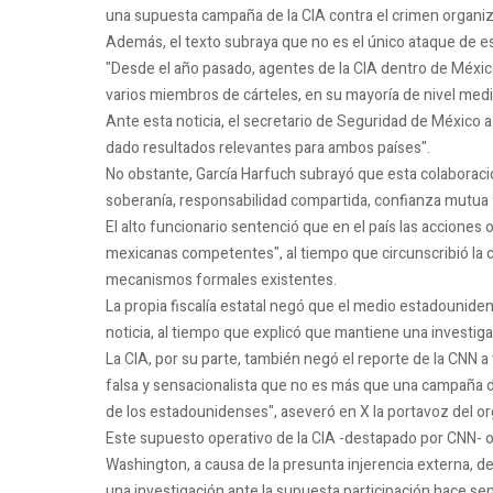
una supuesta campaña de la CIA contra el crimen organiz
Además, el texto subraya que no es el único ataque de es
"Desde el año pasado, agentes de la CIA dentro de Méxic
varios miembros de cárteles, en su mayoría de nivel medio
Ante esta noticia, el secretario de Seguridad de México 
dado resultados relevantes para ambos países".
No obstante, García Harfuch subrayó que esta colaboración 
soberanía, responsabilidad compartida, confianza mutua 
El alto funcionario sentenció que en el país las accione
mexicanas competentes", al tiempo que circunscribió la c
mecanismos formales existentes.
La propia fiscalía estatal negó que el medio estadouniden
noticia, al tiempo que explicó que mantiene una investiga
La CIA, por su parte, también negó el reporte de la CNN a
falsa y sensacionalista que no es más que una campaña de 
de los estadounidenses", aseveró en X la portavoz del or
Este supuesto operativo de la CIA -destapado por CNN- 
Washington, a causa de la presunta injerencia externa, de
una investigación ante la supuesta participación hace 