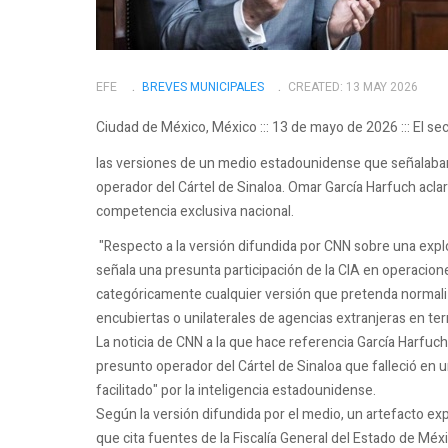
EFE
BREVES MUNICIPALES
CREATED: 13 MAY 2026
Ciudad de México, México ::: 13 de mayo de 2026 ::: El 
las versiones de un medio estadounidense que señalaban
operador del Cártel de Sinaloa. Omar García Harfuch acla
competencia exclusiva nacional.
"Respecto a la versión difundida por CNN sobre una expl
señala una presunta participación de la CIA en operacion
categóricamente cualquier versión que pretenda normalizar
encubiertas o unilaterales de agencias extranjeras en terr
La noticia de CNN a la que hace referencia García Harfuch 
presunto operador del Cártel de Sinaloa que falleció en u
facilitado" por la inteligencia estadounidense.
Según la versión difundida por el medio, un artefacto expl
que cita fuentes de la Fiscalía General del Estado de Méxi