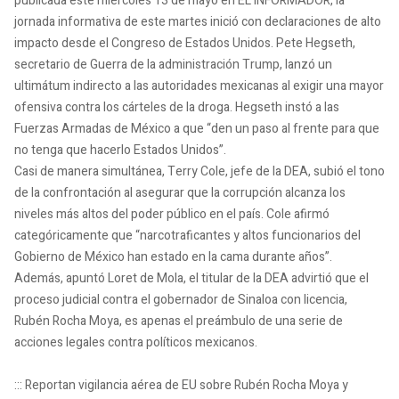
publicada este miércoles 13 de mayo en EL INFORMADOR, la
jornada informativa de este martes inició con declaraciones de alto
impacto desde el Congreso de Estados Unidos. Pete Hegseth,
secretario de Guerra de la administración Trump, lanzó un
ultimátum indirecto a las autoridades mexicanas al exigir una mayor
ofensiva contra los cárteles de la droga. Hegseth instó a las
Fuerzas Armadas de México a que “den un paso al frente para que
no tenga que hacerlo Estados Unidos”.
Casi de manera simultánea, Terry Cole, jefe de la DEA, subió el tono
de la confrontación al asegurar que la corrupción alcanza los
niveles más altos del poder público en el país. Cole afirmó
categóricamente que “narcotraficantes y altos funcionarios del
Gobierno de México han estado en la cama durante años”.
Además, apuntó Loret de Mola, el titular de la DEA advirtió que el
proceso judicial contra el gobernador de Sinaloa con licencia,
Rubén Rocha Moya, es apenas el preámbulo de una serie de
acciones legales contra políticos mexicanos.
::: Reportan vigilancia aérea de EU sobre Rubén Rocha Moya y