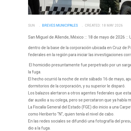
SUN
BREVES MUNICIPALES
CREATED: 18 MAY 2026
San Miguel de Allende, México ::: 18 de mayo de 2026 :::
dentro de la base de la corporación ubicada en Cruz de Pa
federales en la región para iniciar las investigaciones co
El homicidio presuntamente fue perpetrado por un sargen
la fuga.
El hecho ocurrió la noche de este sábado 16 de mayo, a
dormitorios de la corporación, y su superior le disparó.
Los balazos alertaron a otros agentes federales que estab
dar auxilio a su colega, pero se percataron que ya había 
La Fiscalía General del Estado (FGE) dio inicio a una Carpet
como Heriberto “N”, quien tenía el nivel de cabo.
En las redes sociales se difundió una fotografía del pre
dio a la fuga.