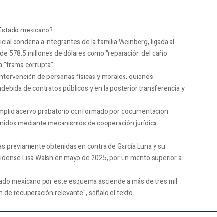
l Estado mexicano?
cial condena a integrantes de la familia Weinberg, ligada al
 de 578.5 millones de dólares como "reparación del daño
a "trama corrupta".
 intervención de personas físicas y morales, quienes
debida de contratos públicos y en la posterior transferencia y
 amplio acervo probatorio conformado por documentación
tenidos mediante mecanismos de cooperación jurídica
ias previamente obtenidas en contra de García Luna y su
unidense Lisa Walsh en mayo de 2025, por un monto superior a
stado mexicano por este esquema asciende a más de tres mil
 de recuperación relevante", señaló el texto.